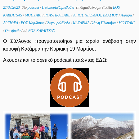
27/03/2023
στο
podcast
/
Πεζοπορία/Ορειβασία
επισημασμένο με ετικέτα
EOS
KARDITSAS
/
MOUZAKI
/
PLASTIRA LAKE
/
ΑΓΙΟΣ ΝΙΚΟΛΑΟΣ ΒΛΑΣΙΟΥ
/
Άγραφα
/
ΑΡΓΙΘΕΑ
/
ΕΟΣ Καρδίτσας
/
Ζυγουρολίβαδο
/
ΚΑΖΑΡΜΑ
/
λίμνη Πλαστήρα
/
ΜΟΥΖΑΚΙ
/
Ορειβασία
Από
ΕΟΣ ΚΑΡΔΙΤΣΑΣ
Ο Σύλλογος πραγματοποίησε μια ωραία ανάβαση στην
κορυφή Καζάρμα την Κυριακή 19 Μαρτίου.
Ακούστε και το σχετικό podcast πατώντας ΕΔΩ: