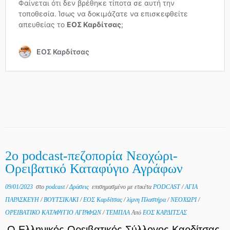
2ο podcast-πεζοπορία Νεοχώρι-
Ορειβατικό Καταφύγιο Αγράφων
09/01/2023
στο
podcast
/
Δράσεις
επισημασμένο με ετικέτα
PODCAST
/
ΑΓΙΑ
ΠΑΡΑΣΚΕΥΗ
/
ΒΟΥΤΣΙΚΑΚΙ
/
ΕΟΣ Καρδίτσας
/
λίμνη Πλαστήρα
/
ΝΕΟΧΩΡΙ
/
ΟΡΕΙΒΑΤΙΚΟ ΚΑΤΑΦΥΓΙΟ ΑΓΡΑΦΩΝ
/
ΤΕΜΠΛΑ
Από
ΕΟΣ ΚΑΡΔΙΤΣΑΣ
Ο Ελληνικός Ορειβατικός Σύλλογος Καρδίτσας,