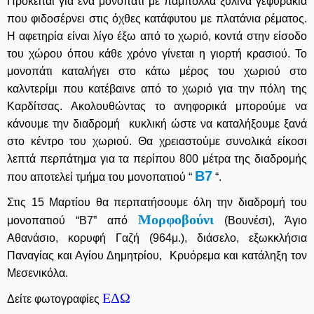
Πρόκειται για ένα μονοπάτι με πάμπολλα ξύλινα γεφυράκια
που φιδοσέρνει στις όχθες κατάφυτου με πλατάνια ρέματος.
Η αφετηρία είναι λίγο έξω από το χωριό, κοντά στην είσοδο
του χώρου όπου κάθε χρόνο γίνεται η γιορτή κρασιού.
Το
μονοπάτι καταλήγει στο κάτω μέρος του χωριού στο
καλντερίμι που κατέβαινε από το χωριό για την πόλη της
Καρδίτσας. Ακολουθώντας το ανηφορικά μπορούμε να
κάνουμε την διαδρομή
κυκλική ώστε να καταλήξουμε ξανά
στο κέντρο του χωριού.
Θα χρειαστούμε συνολικά είκοσι
λεπτά περπάτημα για τα περίπου 800 μέτρα της διαδρομής
Β7
που αποτελεί τμήμα του μονοπατιού
“
“.
Στις 15 Μαρτίου θα περπατήσουμε όλη την διαδρομή του
Μορφοβούνι
μονοπατιού “Β7” από
(Βουνέσι), Άγιο
Αθανάσιο, κορυφή Γαζή (964μ.), διάσελο, εξωκκλήσια
Παναγίας και Αγίου Δημητρίου, Κρυόρεμα και κατάληξη τον
Μεσενικόλα.
ΕΔΩ
Δείτε φωτογραφίες