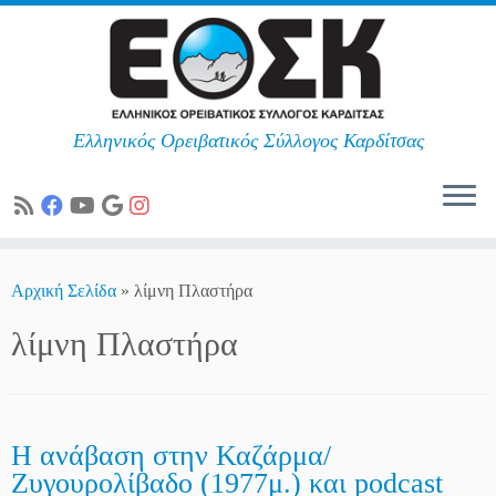
Ελληνικός Ορειβατικός Σύλλογος Καρδίτσας
Skip
to
Αρχική Σελίδα
»
λίμνη Πλαστήρα
content
λίμνη Πλαστήρα
Η ανάβαση στην Καζάρμα/
Ζυγουρολίβαδο (1977μ.) και podcast