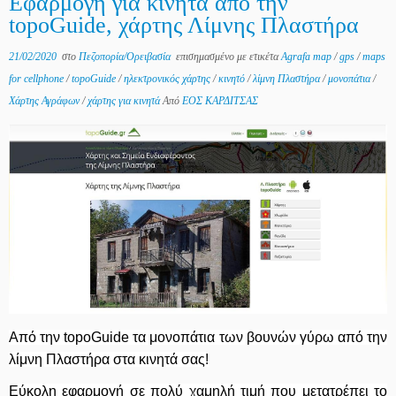
Εφαρμογή για κινητά από την
topoGuide, χάρτης Λίμνης Πλαστήρα
21/02/2020
στο
Πεζοπορία/Ορειβασία
επισημασμένο με ετικέτα
Agrafa map
/
gps
/
maps
for cellphone
/
topoGuide
/
ηλεκτρονικός χάρτης
/
κινητό
/
λίμνη Πλαστήρα
/
μονοπάτια
/
Χάρτης Αγράφων
/
χάρτης για κινητά
Από
ΕΟΣ ΚΑΡΔΙΤΣΑΣ
Από την topoGuide τα μονοπάτια των βουνών γύρω από την
λίμνη Πλαστήρα στα κινητά σας!
Εύκολη εφαρμογή σε πολύ χαμηλή τιμή που μετατρέπει το