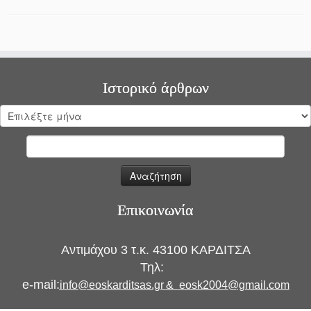
Ιστορικό άρθρων
Ιστορικό
άρθρων
Αναζήτηση
για:
Επικοινωνία
Αντιμάχου 3 τ.κ. 43100 ΚΑΡΔΙΤΣΑ
Τηλ:
e-mail:
info@eoskarditsas.gr
&
eosk2004@gmail.com