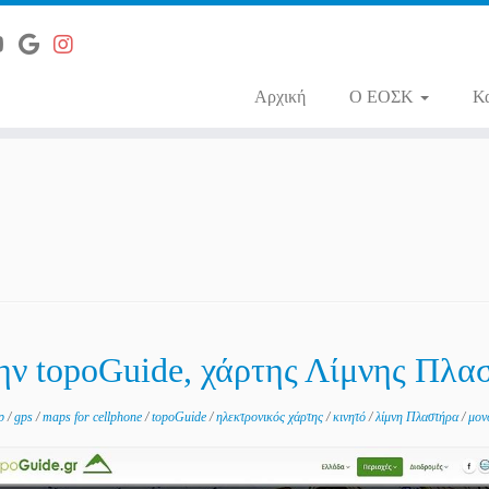
Αρχική
O ΕΟΣΚ
Κ
ην topoGuide, χάρτης Λίμνης Πλα
ap
/
gps
/
maps for cellphone
/
topoGuide
/
ηλεκτρονικός χάρτης
/
κινητό
/
λίμνη Πλαστήρα
/
μον