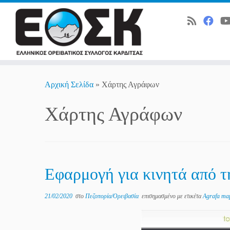
Skip
to
Αρχική Σελίδα
»
Χάρτης Αγράφων
content
Χάρτης Αγράφων
Εφαρμογή για κινητά από τ
21/02/2020
στο
Πεζοπορία/Ορειβασία
επισημασμένο με ετικέτα
Agrafa m