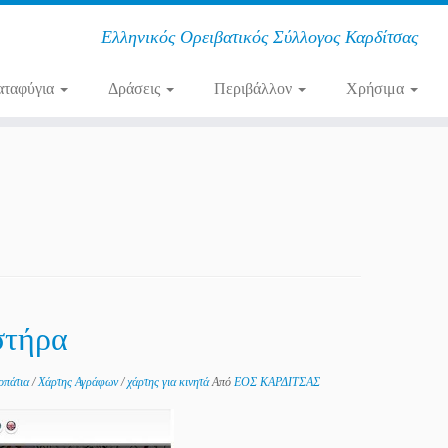
Ελληνικός Ορειβατικός Σύλλογος Καρδίτσας
αταφύγια
Δράσεις
Περιβάλλον
Χρήσιμα
στήρα
οπάτια
/
Χάρτης Αγράφων
/
χάρτης για κινητά
Από
ΕΟΣ ΚΑΡΔΙΤΣΑΣ