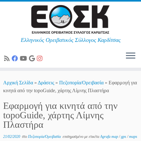
Ελληνικός Ορειβατικός Σύλλογος Καρδίτσας
Skip
to
Αρχική Σελίδα
»
Δράσεις
»
Πεζοπορία/Ορειβασία
»
Εφαρμογή για
content
κινητά από την topoGuide, χάρτης Λίμνης Πλαστήρα
Εφαρμογή για κινητά από την
topoGuide, χάρτης Λίμνης
Πλαστήρα
21/02/2020
στο
Πεζοπορία/Ορειβασία
επισημασμένο με ετικέτα
Agrafa map
/
gps
/
maps