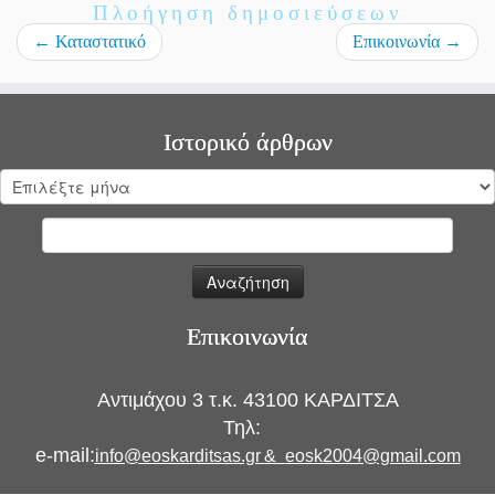
Πλοήγηση δημοσιεύσεων
←
Καταστατικό
Επικοινωνία
→
Ιστορικό άρθρων
Ιστορικό
άρθρων
Αναζήτηση
για:
Επικοινωνία
Αντιμάχου 3 τ.κ. 43100 ΚΑΡΔΙΤΣΑ
Τηλ:
e-mail:
info@eoskarditsas.gr
&
eosk2004@gmail.com