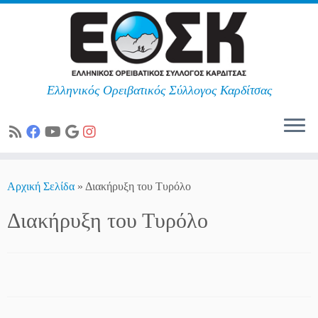
Ελληνικός Ορειβατικός Σύλλογος Καρδίτσας
Skip
to
Αρχική Σελίδα
»
Διακήρυξη του Τυρόλο
content
Διακήρυξη του Τυρόλο