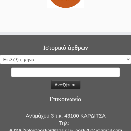
Ιστορικό άρθρων
Ιστορικό
άρθρων
Αναζήτηση
για:
Επικοινωνία
Αντιμάχου 3 τ.κ. 43100 ΚΑΡΔΙΤΣΑ
Τηλ:
e-mail:
info@eoskarditsas.gr
&
eosk2004@gmail.com