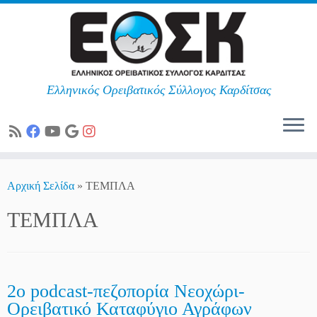
Ελληνικός Ορειβατικός Σύλλογος Καρδίτσας
Skip
to
Αρχική Σελίδα
»
ΤΕΜΠΛΑ
content
ΤΕΜΠΛΑ
2ο podcast-πεζοπορία Νεοχώρι-
Ορειβατικό Καταφύγιο Αγράφων