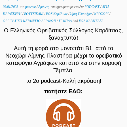
09/01/2023
στο
podcast
/
Δράσεις
επισημασμένο με ετικέτα
PODCAST
/
ΑΓΙΑ
ΠΑΡΑΣΚΕΥΗ
/
ΒΟΥΤΣΙΚΑΚΙ
/
ΕΟΣ Καρδίτσας
/
λίμνη Πλαστήρα
/
ΝΕΟΧΩΡΙ
/
ΟΡΕΙΒΑΤΙΚΟ ΚΑΤΑΦΥΓΙΟ ΑΓΡΑΦΩΝ
/
ΤΕΜΠΛΑ
Από
ΕΟΣ ΚΑΡΔΙΤΣΑΣ
Ο Ελληνικός Ορειβατικός Σύλλογος Καρδίτσας,
ξαναχτυπά!
Αυτή τη φορά στο μονοπάτι Β1, από το
Νεοχώρι Λίμνης Πλαστήρα μέχρι το ορειβατικό
καταφύγιο Αγράφων και από κει στην κορυφή
Τέμπλα.
το 2ο podcast-
Καλή ακρόαση!
πατήστε ΕΔΩ: