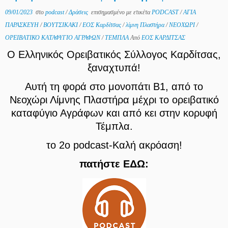
09/01/2023
στο
podcast
/
Δράσεις
επισημασμένο με ετικέτα
PODCAST
/
ΑΓΙΑ
ΠΑΡΑΣΚΕΥΗ
/
ΒΟΥΤΣΙΚΑΚΙ
/
ΕΟΣ Καρδίτσας
/
λίμνη Πλαστήρα
/
ΝΕΟΧΩΡΙ
/
ΟΡΕΙΒΑΤΙΚΟ ΚΑΤΑΦΥΓΙΟ ΑΓΡΑΦΩΝ
/
ΤΕΜΠΛΑ
Από
ΕΟΣ ΚΑΡΔΙΤΣΑΣ
Ο Ελληνικός Ορειβατικός Σύλλογος Καρδίτσας,
ξαναχτυπά!
Αυτή τη φορά στο μονοπάτι Β1, από το
Νεοχώρι Λίμνης Πλαστήρα μέχρι το ορειβατικό
καταφύγιο Αγράφων και από κει στην κορυφή
Τέμπλα.
το 2ο podcast-
Καλή ακρόαση!
πατήστε ΕΔΩ: