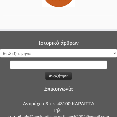
Ιστορικό άρθρων
Ιστορικό
άρθρων
Αναζήτηση
για:
Επικοινωνία
Αντιμάχου 3 τ.κ. 43100 ΚΑΡΔΙΤΣΑ
Τηλ:
e-mail:
info@eoskarditsas.gr
&
eosk2004@gmail.com