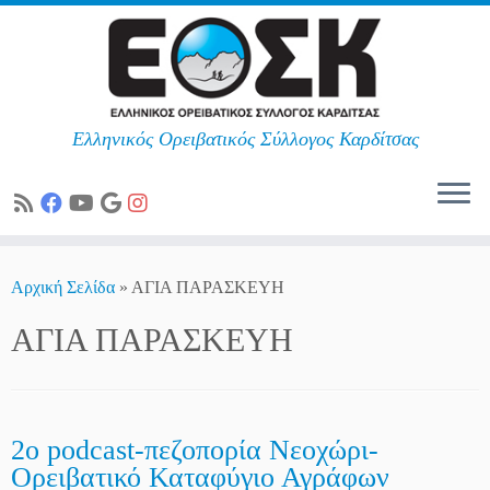
Ελληνικός Ορειβατικός Σύλλογος Καρδίτσας
Skip
to
Αρχική Σελίδα
»
ΑΓΙΑ ΠΑΡΑΣΚΕΥΗ
content
ΑΓΙΑ ΠΑΡΑΣΚΕΥΗ
2ο podcast-πεζοπορία Νεοχώρι-
Ορειβατικό Καταφύγιο Αγράφων