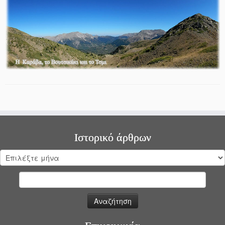
Ιστορικό άρθρων
Ιστορικό
άρθρων
Αναζήτηση
για: