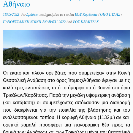
Αθήναιο
16/05/2022
στο
Δράσεις
επισημασμένο με ετικέτα
ΕΟΣ Καρδίτσας
/
ΟΠΟ ΠΥΛΗΣ
/
ΠΑΝΘΕΣΣΑΛΙΚΗ ΚΟΙΝΗ ΑΝΑΒΑΣΗ 2022
Από
ΕΟΣ ΚΑΡΔΙΤΣΑΣ
Οι εκατό και πλέον ορειβάτες που συμμετείχαν στην Κοινή
Θεσσαλική Ανάβαση στο όρος Ίταμος/Αθήναιο έφυγαν με τις
καλύτερες εντυπώσεις από το όμορφο αυτό βουνό στα όρια
Τρικάλων/Καρδίτσας. Παρά την μεγάλη υψομετρική ανάβαση
(και κατάβαση) οι συμμετέχοντες απόλαυσαν μια διαδρομή
που διακρίνεται για την ποικιλία της βλάστησης και του
εναλλασσόμενου τοπίου. Η κορυφή Αθήναιο (1132μ.) αν και
σχετικά χαμηλή προσφέρει μια πανοραμική θέα προς τα
βουνά των Αγράφων και των Τρικάλων μέχρι τον θεσσαλικό