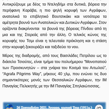
Αντικρύζουμε με δέος το Ντεληδήμι στα δυτικά, βόρεια την
περήφανη Καράβα, η πιο ψηλή κορυφή των Αγράφων,
ανατολικά το επιβλητικό Βουτσικάκι και νοτιότερα τα
αμέτρητα βουνά των Ανατολικών και Δυτικών Αγράφων. Στον
ορίζοντα διακρίνονται τα βουνά της βόρειας Πίνδου από τη
μια και της Στερεάς από την άλλη. Ο τελικός κώνος της
κορυφής του Τσμι είναι η τελευταία πρόκληση και η στάση
στην κορυφή ξεκουράζει και ταξιδεύει το νου.
Μέρος της διαδρομής, από τους Βασιλάδες Πετρίλου ως το
διάσελο Τσιούτες, είναι τμήμα του πολυήμερου “Μονοπατιού
των Προσκυνητών – στα χνάρια του Κοσμά του Αιτωλού”,
“Agrafa Pilgrims Way”, μήκους 40 χλμ, που ενώνει τις δυο
σημαντικότερες μονές των Θεσσαλικών Αγράφων, την ΙΜ
Παναγίας Πελεκητής με την ΙΜ Παναγίας Σπηλαιώτισσας.