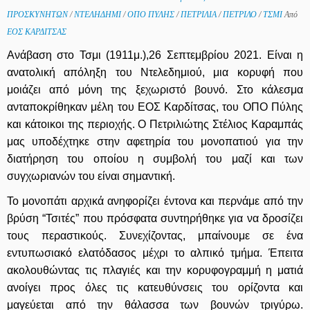
ΠΡΟΣΚΥΝΗΤΩΝ
/
ΝΤΕΛΗΔΗΜΙ
/
ΟΠΟ ΠΥΛΗΣ
/
ΠΕΤΡΙΛΙΑ
/
ΠΕΤΡΙΛΟ
/
ΤΣΜΙ
Από
ΕΟΣ ΚΑΡΔΙΤΣΑΣ
Aνάβαση στο Τσμι (1911μ.),26 Σεπτεμβρίου 2021. Είναι η
ανατολική απόληξη του Ντελεδημιού, μια κορυφή που
μοιάζει από μόνη της ξεχωριστό βουνό. Στο κάλεσμα
ανταποκρίθηκαν μέλη του ΕΟΣ Καρδίτσας, του ΟΠΟ Πύλης
και κάτοικοι της περιοχής. Ο Πετριλιώτης Στέλιος Καραμπάς
μας υποδέχτηκε στην αφετηρία του μονοπατιού για την
διατήρηση του οποίου η συμβολή του μαζί και των
συγχωριανών του είναι σημαντική.
Το μονοπάτι αρχικά ανηφορίζει έντονα και περνάμε από την
βρύση “Τσιτές” που πρόσφατα συντηρήθηκε για να δροσίζει
τους περαστικούς. Συνεχίζοντας, μπαίνουμε σε ένα
εντυπωσιακό ελατόδασος μέχρι το αλπικό τμήμα. Έπειτα
ακολουθώντας τις πλαγιές και την κορυφογραμμή η ματιά
ανοίγει προς όλες τις κατευθύνσεις του ορίζοντα και
μαγεύεται από την θάλασσα των βουνών τριγύρω.