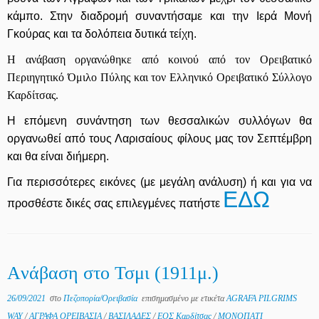
κάμπο. Στην διαδρομή συναντήσαμε και την Ιερά Μονή
Γκούρας και τα δολόπεια δυτικά τείχη.
Η ανάβαση οργανώθηκε από κοινού από τον Ορειβατικό
Περιηγητικό Όμιλο Πύλης και τον Ελληνικό Ορειβατικό Σύλλογο
Καρδίτσας.
Η επόμενη συνάντηση των θεσσαλικών συλλόγων θα
οργανωθεί από τους Λαρισαίους φίλους μας τον Σεπτέμβρη
και θα είναι διήμερη.
Για περισσότερες εικόνες (με μεγάλη ανάλυση) ή και για να
ΕΔΩ
προσθέστε δικές σας επιλεγμένες πατήστε
Aνάβαση στο Τσμι (1911μ.)
26/09/2021
στο
Πεζοπορία/Ορειβασία
επισημασμένο με ετικέτα
AGRAFA PILGRIMS
WAY
/
ΑΓΡΑΦΑ ΟΡΕΙΒΑΣΙΑ
/
ΒΑΣΙΛΑΔΕΣ
/
ΕΟΣ Καρδίτσας
/
ΜΟΝΟΠΑΤΙ