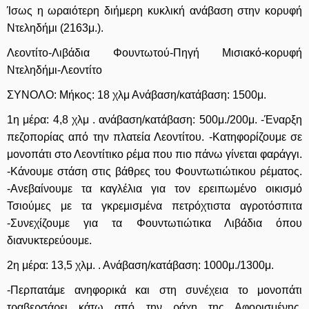
Ίσως η ωραιότερη διήμερη κυκλική ανάβαση στην κορυφή
Ντεληδήμι (2163μ.).
Λεοντίτο-Λιβάδια Φουντωτού-Πηγή Μισιακό-κορυφή
Ντεληδήμι-Λεοντίτο
ΣΥΝΟΛΟ: Μήκος: 18 χλμ Ανάβαση/κατάβαση: 1500μ.
1η μέρα: 4,8 χλμ . ανάβαση/κατάβαση: 500μ./200μ. -Έναρξη
πεζοπορίας από την πλατεία Λεοντίτου. -Κατηφορίζουμε σε
μονοπάτι στο Λεοντίτικο ρέμα που πιο πάνω γίνεται φαράγγι.
-Κάνουμε στάση στις βάθρες του Φουντωτιώτικου ρέματος.
-Ανεβαίνουμε τα καγλέλια για τον ερειπωμένο οικισμό
Τσιούμες με τα γκρεμισμένα πετρόχτιστα αγροτόσπιτα
-Συνεχίζουμε για τα Φουντωτιώτικα Λιβάδια όπου
διανυκτερεύουμε.
2η μέρα: 13,5 χλμ. . Ανάβαση/κατάβαση: 1000μ./1300μ.
-Περπατάμε ανηφορικά και στη συνέχεια το μονοπάτι
τραβερσάρει κάτω από την ράχη της Αφορισμένης.