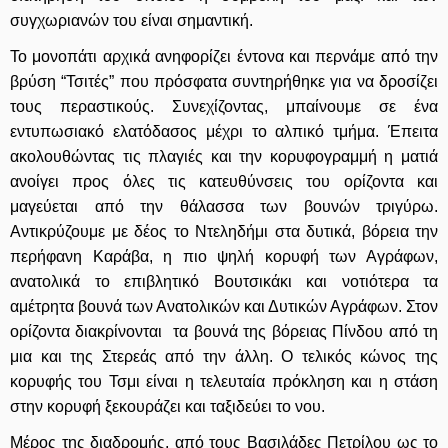
συγχωριανών του είναι σημαντική.
Το μονοπάτι αρχικά ανηφορίζει έντονα και περνάμε από την
βρύση “Τσιτές” που πρόσφατα συντηρήθηκε για να δροσίζει
τους περαστικούς. Συνεχίζοντας, μπαίνουμε σε ένα
εντυπωσιακό ελατόδασος μέχρι το αλπικό τμήμα. Έπειτα
ακολουθώντας τις πλαγιές και την κορυφογραμμή η ματιά
ανοίγει προς όλες τις κατευθύνσεις του ορίζοντα και
μαγεύεται από την θάλασσα των βουνών τριγύρω.
Αντικρύζουμε με δέος το Ντεληδήμι στα δυτικά, βόρεια την
περήφανη Καράβα, η πιο ψηλή κορυφή των Αγράφων,
ανατολικά το επιβλητικό Βουτσικάκι και νοτιότερα τα
αμέτρητα βουνά των Ανατολικών και Δυτικών Αγράφων. Στον
ορίζοντα διακρίνονται τα βουνά της βόρειας Πίνδου από τη
μια και της Στερεάς από την άλλη. Ο τελικός κώνος της
κορυφής του Τσμι είναι η τελευταία πρόκληση και η στάση
στην κορυφή ξεκουράζει και ταξιδεύει το νου.
Μέρος της διαδρομής, από τους Βασιλάδες Πετρίλου ως το