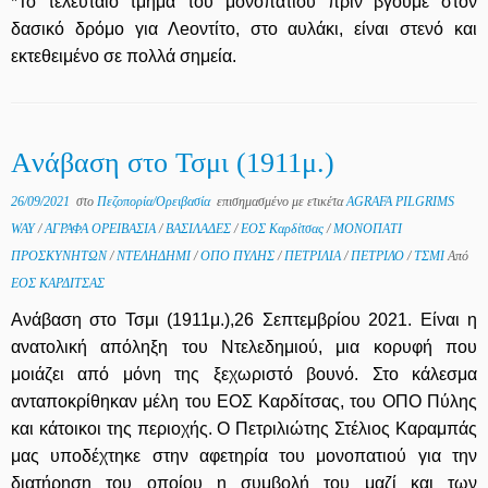
*Το τελευταίο τμήμα του μονοπατιού πριν βγούμε στον
δασικό δρόμο για Λeοντίτο, στο αυλάκι, είναι στενό και
εκτεθειμένο σε πολλά σημεία.
Aνάβαση στο Τσμι (1911μ.)
26/09/2021
στο
Πεζοπορία/Ορειβασία
επισημασμένο με ετικέτα
AGRAFA PILGRIMS
WAY
/
ΑΓΡΑΦΑ ΟΡΕΙΒΑΣΙΑ
/
ΒΑΣΙΛΑΔΕΣ
/
ΕΟΣ Καρδίτσας
/
ΜΟΝΟΠΑΤΙ
ΠΡΟΣΚΥΝΗΤΩΝ
/
ΝΤΕΛΗΔΗΜΙ
/
ΟΠΟ ΠΥΛΗΣ
/
ΠΕΤΡΙΛΙΑ
/
ΠΕΤΡΙΛΟ
/
ΤΣΜΙ
Από
ΕΟΣ ΚΑΡΔΙΤΣΑΣ
Aνάβαση στο Τσμι (1911μ.),26 Σεπτεμβρίου 2021. Είναι η
ανατολική απόληξη του Ντελεδημιού, μια κορυφή που
μοιάζει από μόνη της ξεχωριστό βουνό. Στο κάλεσμα
ανταποκρίθηκαν μέλη του ΕΟΣ Καρδίτσας, του ΟΠΟ Πύλης
και κάτοικοι της περιοχής. Ο Πετριλιώτης Στέλιος Καραμπάς
μας υποδέχτηκε στην αφετηρία του μονοπατιού για την
διατήρηση του οποίου η συμβολή του μαζί και των