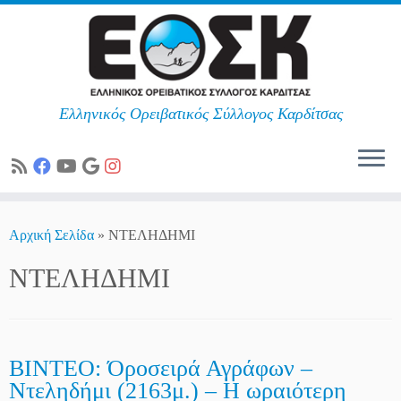
Ελληνικός Ορειβατικός Σύλλογος Καρδίτσας
Skip
to
Αρχική Σελίδα
»
ΝΤΕΛΗΔΗΜΙ
content
ΝΤΕΛΗΔΗΜΙ
ΒΙΝΤΕΟ: Όροσειρά Αγράφων –
Ντεληδήμι (2163μ.) – Η ωραιότερη