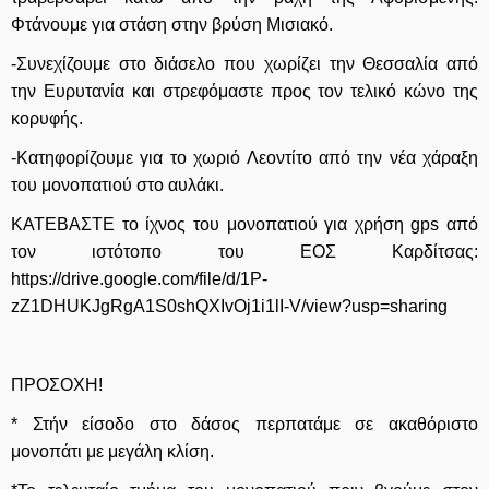
Φτάνουμε για στάση στην βρύση Μισιακό.
-Συνεχίζουμε στο διάσελο που χωρίζει την Θεσσαλία από
την Ευρυτανία και στρεφόμαστε προς τον τελικό κώνο της
κορυφής.
-Κατηφορίζουμε για το χωριό Λεοντίτο από την νέα χάραξη
του μονοπατιού στο αυλάκι.
ΚΑΤΕΒΑΣΤΕ το ίχνος του μονοπατιού για χρήση gps από
τον ιστότοπο του ΕΟΣ Καρδίτσας:
https://drive.google.com/file/d/1P-
zZ1DHUKJgRgA1S0shQXIvOj1i1lI-V/view?usp=sharing
ΠΡΟΣΟΧΗ!
* Στήν είσοδο στο δάσος περπατάμε σε ακαθόριστο
μονοπάτι με μεγάλη κλίση.