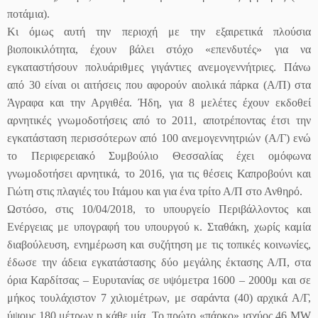
ποτάμια).
Κι όμως αυτή την περιοχή με την εξαιρετικά πλούσια
βιοποικιλότητα, έχουν βάλει στόχο «επενδυτές» για να
εγκαταστήσουν πολυάριθμες γιγάντιες ανεμογεννήτριες. Πάνω
από 30 είναι οι αιτήσεις που αφορούν αιολικά πάρκα (Α/Π) στα
Άγραφα και την Αργιθέα. Ήδη, για 8 μελέτες έχουν εκδοθεί
αρνητικές γνωμοδοτήσεις από το 2011, αποτρέποντας έτσι την
εγκατάσταση περισσότερων από 100 ανεμογεννητριών (Α/Γ) ενώ
το Περιφερειακό Συμβούλιο Θεσσαλίας έχει ομόφωνα
γνωμοδοτήσει αρνητικά, το 2016, για τις θέσεις Καπροβούνι και
Γιώτη στις πλαγιές του Ιτάμου και για ένα τρίτο Α/Π στο Ανθηρό.
Ωστόσο, στις 10/04/2018, το υπουργείο Περιβάλλοντος και
Ενέργειας με υπογραφή του υπουργού κ. Σταθάκη, χωρίς καμία
διαβούλευση, ενημέρωση και συζήτηση με τις τοπικές κοινωνίες,
έδωσε την άδεια εγκατάστασης δύο μεγάλης έκτασης Α/Π, στα
όρια Καρδίτσας – Ευρυτανίας σε υψόμετρα 1600 – 2000μ και σε
μήκος τουλάχιστον 7 χιλιομέτρων, με σαράντα (40) αρχικά Α/Γ,
ύψους 180 μέτρων η κάθε μία. Το πρώτο «πάρκο» ισχύος 46 MW