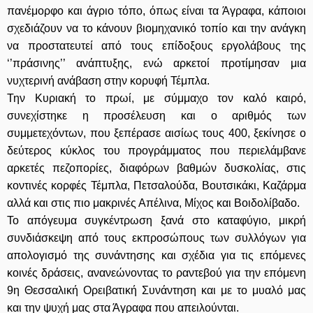
πανέμορφο και άγριο τόπο, όπως είναι τα Άγραφα, κάποιοι
σχεδιάζουν να το κάνουν βιομηχανικό τοπίο και την ανάγκη
να προστατευτεί από τους επίδοξους εργολάβους της
‘’πράσινης’’ ανάπτυξης, ενώ αρκετοί προτίμησαν μια
νυχτερινή ανάβαση στην κορυφή Τέμπλα.
Την Κυριακή το πρωί, με σύμμαχο τον καλό καιρό,
συνεχίστηκε η προσέλευση και ο αριθμός των
συμμετεχόντων, που ξεπέρασε αισίως τους 400, ξεκίνησε ο
δεύτερος κύκλος του προγράμματος που περιελάμβανε
αρκετές πεζοπορίες, διαφόρων βαθμών δυσκολίας, στις
κοντινές κορφές Τέμπλα, Πετσαλούδα, Βουτσικάκι, Καζάρμα
αλλά και στις πιο μακρινές Απέλινα, Μίχος και Βοιδολίβαδο.
Το απόγευμα συγκέντρωση ξανά στο καταφύγιο, μικρή
συνδιάσκεψη από τους εκπροσώπους των συλλόγων για
απολογισμό της συνάντησης και σχέδια για τις επόμενες
κοινές δράσεις, ανανεώνοντας το ραντεβού για την επόμενη
9η Θεσσαλική Ορειβατική Συνάντηση και με το μυαλό μας
και την ψυχή μας στα Άγραφα που απειλούνται.