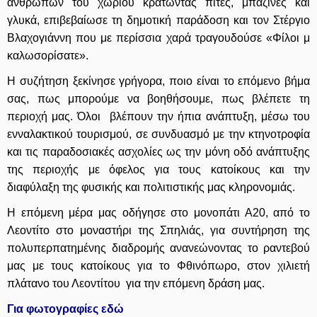
ανθρώπων του χωριού κρατώντας πίτες, μπαζίνες και
γλυκά, επιβεβαίωσε τη δημοτική παράδοση και τον Στέργιο
Βλαχογιάννη που με περίσσια χαρά τραγουδούσε «Φίλοι μ
καλωσορίσατε».
Η συζήτηση ξεκίνησε γρήγορα, ποιο είναι το επόμενο βήμα
σας, πως μπορούμε να βοηθήσουμε, πως βλέπετε τη
περιοχή μας. Όλοι βλέπουν την ήπια ανάπτυξη, μέσω του
ενναλακτικού τουρισμού, σε συνδυασμό με την κτηνοτροφία
και τις παραδοσιακές ασχολίες ως την μόνη οδό ανάπτυξης
της περιοχής με όφελος για τους κατοίκους και την
διαφύλαξη της φυσικής και πολιτιστικής μας κληρονομιάς.
Η επόμενη μέρα μας οδήγησε στο μονοπάτι Α20, από το
Λεοντίτο στο μοναστήρι της Σπηλιάς, για συντήρηση της
πολυπερπατημένης διαδρομής ανανεώνοντας το ραντεβού
μας με τους κατοίκους για το Φθινόπωρο, στον χιλιετή
πλάτανο του Λεοντίτου για την επόμενη δράση μας.
Για φωτογραφίες εδώ