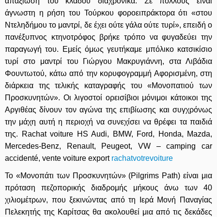
απαξίωση του κλάδου διαχρονικά. Σε πολλούς είναι
άγνωστη η ρήση του Τούρκου φοροειπράκτορα ότι «στου
Ντεληδήμου το μαντρί, δε έχει ούτε γάλα ούτε τυρί», επειδή ο
πανέξυπνος κτηνοτρόφος βρήκε τρόπο να φυγαδεύει την
παραγωγή του. Εμείς όμως γευτήκαμε μπόλικο κατσικίσιο
τυρί στο μαντρί του Γιώργου Μακρυγιάννη, στα Λιβάδια
Φουντωτού, κάτω από την κορυφογραμμή Αφορισμένη, στη
διάρκεια της τελικής καταγραφής του «Μονοπατιού των
Προσκυνητών». Οι λιγοστοί ορεισίβιοι μόνιμοι κάτοικοι της
Αργιθέας δίνουν τον αγώνα της επιβίωσης και συγχρόνως
την μάχη αυτή η περιοχή να συνεχίσει να θρέφει τα παιδιά
της. Rachat voiture HS Audi, BMW, Ford, Honda, Mazda,
Mercedes-Benz, Renault, Peugeot, VW – camping car
accidenté, vente voiture export
rachatvotrevoiture
Το «Μονοπάτι των Προσκυνητών» (Pilgrims Path) είναι μια
πρόταση πεζοπορικής διαδρομής μήκους άνω των 40
χιλιομέτρων, που ξεκινώντας από τη Ιερά Μονή Παναγίας
Πελεκητής της Καρίτσας θα ακολουθεί μια από τις δεκάδες