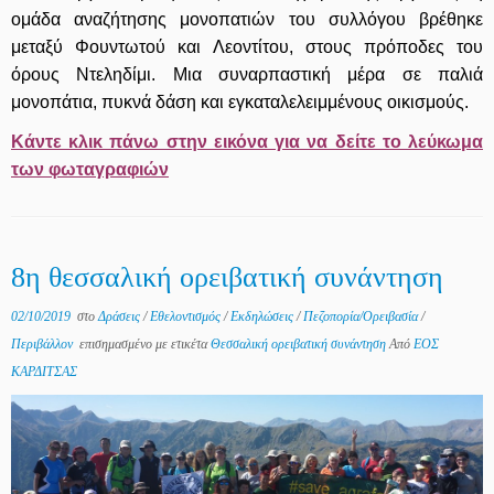
ομάδα αναζήτησης μονοπατιών του συλλόγου βρέθηκε
μεταξύ Φουντωτού και Λεοντίτου, στους πρόποδες του
όρους Ντεληδίμι. Μια συναρπαστική μέρα σε παλιά
μονοπάτια, πυκνά δάση και εγκαταλελειμμένους οικισμούς.
Κάντε κλικ πάνω στην εικόνα για να δείτε το λεύκωμα
των φωταγραφιών
8η θεσσαλική ορειβατική συνάντηση
02/10/2019
στο
Δράσεις
/
Εθελοντισμός
/
Εκδηλώσεις
/
Πεζοπορία/Ορειβασία
/
Περιβάλλον
επισημασμένο με ετικέτα
Θεσσαλική ορειβατική συνάντηση
Από
ΕΟΣ
ΚΑΡΔΙΤΣΑΣ