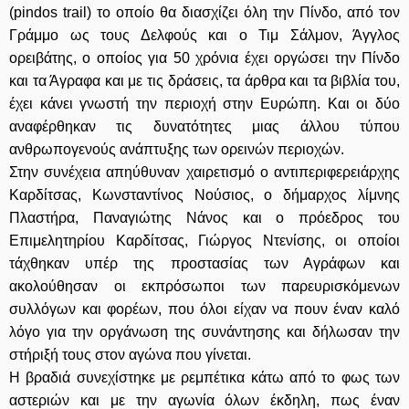
(pindos trail) το οποίο θα διασχίζει όλη την Πίνδο, από τον
Γράμμο ως τους Δελφούς και ο Τιμ Σάλμον, Άγγλος
ορειβάτης, ο οποίος για 50 χρόνια έχει οργώσει την Πίνδο
και τα Άγραφα και με τις δράσεις, τα άρθρα και τα βιβλία του,
έχει κάνει γνωστή την περιοχή στην Ευρώπη. Και οι δύο
αναφέρθηκαν τις δυνατότητες μιας άλλου τύπου
ανθρωπογενούς ανάπτυξης των ορεινών περιοχών.
Στην συνέχεια απηύθυναν χαιρετισμό ο αντιπεριφερειάρχης
Καρδίτσας, Κωνσταντίνος Νούσιος, ο δήμαρχος λίμνης
Πλαστήρα, Παναγιώτης Νάνος και ο πρόεδρος του
Επιμελητηρίου Καρδίτσας, Γιώργος Ντενίσης, οι οποίοι
τάχθηκαν υπέρ της προστασίας των Αγράφων και
ακολούθησαν οι εκπρόσωποι των παρευρισκόμενων
συλλόγων και φορέων, που όλοι είχαν να πουν έναν καλό
λόγο για την οργάνωση της συνάντησης και δήλωσαν την
στήριξή τους στον αγώνα που γίνεται.
Η βραδιά συνεχίστηκε με ρεμπέτικα κάτω από το φως των
αστεριών και με την αγωνία όλων έκδηλη, πως έναν