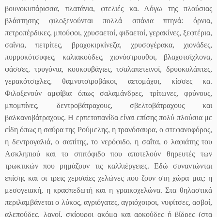
βουνοκυπάρισσα, πλατάνια, φτελιές κα. Λόγω της πλούσιας
βλάστησης φιλοξενούνται πολλά σπάνια πτηνά: όρνια,
πετροπέρδικες, μπούφοι, χρυσαετοί, φιδαετοί, γερακίνες, ξεφτέρια,
σαΐνια, πετρίτες, βραχοκιρκίνεζα, χρυσογέρακα, χιονάδες,
πυρροκότσυφες, καλιακούδες, χιονόστρουθοι, βλαχοτσίχλονα,
φάσσες, τρυγόνια, κουκουβάγιες, τσαλαπετεινοί, δρυοκολάπτες,
γερακότσιχλες, θαμνοτσιροβάκοι, αετομάχοι, κίσσες κα.
Φιλοξενούν αμφίβια όπως σαλαμάνδρες, τρίτωνες, φρύνους,
μπομπίνες, δεντροβάτραχους, σβελτοβάτραχους και
βαλκανοβάτραχους. Η ερπετοπανίδα είναι επίσης πολύ πλούσια με
είδη όπως η σαύρα της Ρούμελης, η τρανόσαυρα, ο στεφανοφόρος,
η δεντρογαλιά, ο σαπίτης, το νερόφιδο, η σαΐτα, ο λαφιάτης του
Ασκληπιού και το σπιτόφιδο που αποτελούν θηρευτές των
τρωκτικών που ρημάζουν τις καλλιέργειες. Εδώ συναντώνται
επίσης και οι τρεις χερσαίες χελώνες που ζουν στη χώρα μας: η
μεσογειακή, η κρασπεδωτή και η γραικοχελώνα. Στα θηλαστικά
περιλαμβάνεται ο λύκος, αγριόγατες, αγριόχοιροι, νυφίτσες, ασβοί,
αλεπούδες, λαγοί, σκίουροι ακόμα και αρκούδες ή βίδρες (στα