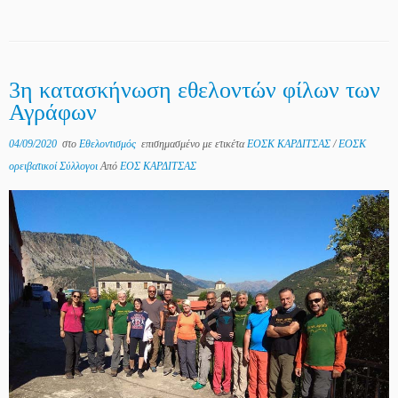
3η κατασκήνωση εθελοντών φίλων των
Αγράφων
04/09/2020
στο
Εθελοντισμός
επισημασμένο με ετικέτα
ΕΟΣΚ ΚΑΡΔΙΤΣΑΣ
/
ΕΟΣΚ
ορειβατικοί Σύλλογοι
Από
ΕΟΣ ΚΑΡΔΙΤΣΑΣ