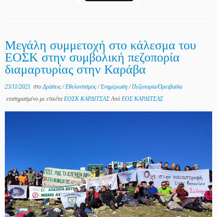
Μεγάλη συμμετοχή στο κάλεσμα του
ΕΟΣΚ στην συμβολική πεζοπορία
διαμαρτυρίας στην Καράβα
23/11/2021
στο
Δράσεις
/
Εθελοντισμός
/
Ενημέρωση
/
Πεζοπορία/Ορειβασία
επισημασμένο με ετικέτα
ΕΟΣΚ ΚΑΡΔΙΤΣΑΣ
Από
ΕΟΣ ΚΑΡΔΙΤΣΑΣ