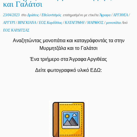
και Γαλάτσι
23/04/2023
στο
Δράσεις
/
Εθελοντισμός
επισημασμένο με ετικέτα
Άγραφα
/
ΑΡΓΙΘΕΑ
/
ΑΡΓΥΡΙ
/
ΒΡΑΓΚΙΑΝΑ
/
ΕΟΣ Καρδίτσας
/
ΚΑΤΑΓΡΑΦΗ
/
ΜΑΡΑΘΟΣ
/
μονοπάτια
Από
ΕΟΣ ΚΑΡΔΙΤΣΑΣ
Αναζητώντας μονοπάτια και καταγράφοντάς τα στην
Μυρμητζάλα και το Γαλάτσι
Ένα τριήμερο στα Άγραφα Αργιθέας
Δείτε φωτογραφικό υλικό ΕΔΩ: