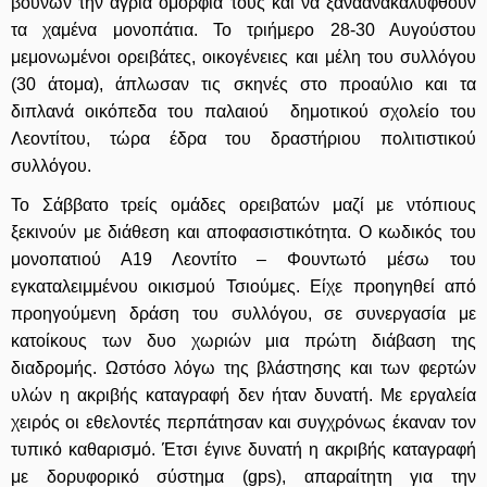
βουνών την άγρια ομορφιά τους και να ξαναανακαλυφθούν
τα χαμένα μονοπάτια. Το τριήμερο 28-30 Αυγούστου
μεμονωμένοι ορειβάτες, οικογένειες και μέλη του συλλόγου
(30 άτομα), άπλωσαν τις σκηνές στο προαύλιο και τα
διπλανά οικόπεδα του παλαιού δημοτικού σχολείο του
Λεοντίτου, τώρα έδρα του δραστήριου πολιτιστικού
συλλόγου.
Το Σάββατο τρείς ομάδες ορειβατών μαζί με ντόπιους
ξεκινούν με διάθεση και αποφασιστικότητα. Ο κωδικός του
μονοπατιού Α19 Λεοντίτο – Φουντωτό μέσω του
εγκαταλειμμένου οικισμού Τσιούμες. Είχε προηγηθεί από
προηγούμενη δράση του συλλόγου, σε συνεργασία με
κατοίκους των δυο χωριών μια πρώτη διάβαση της
διαδρομής. Ωστόσο λόγω της βλάστησης και των φερτών
υλών η ακριβής καταγραφή δεν ήταν δυνατή. Με εργαλεία
χειρός οι εθελοντές περπάτησαν και συγχρόνως έκαναν τον
τυπικό καθαρισμό. Έτσι έγινε δυνατή η ακριβής καταγραφή
με δορυφορικό σύστημα (gps), απαραίτητη για την