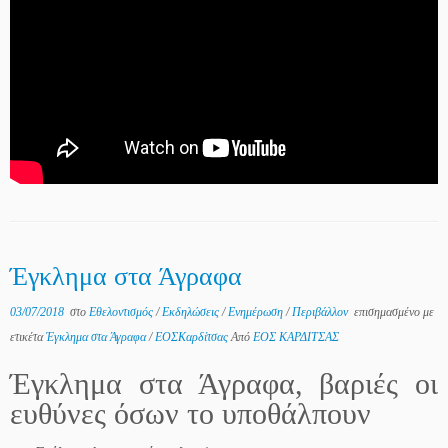
Έγκλημα στα Άγραφα
03/07/2018
στο
Εθελοντισμός
/
Εκδηλώσεις
/
Ενημέρωση
/
Περιβάλλον
επισημασμένο με
ετικέτα
Έγκλημα στα Άγραφα
/
ΕΟΣΚαρδίτσας
Από
ΕΟΣ ΚΑΡΔΙΤΣΑΣ
Έγκλημα στα Άγραφα, βαριές οι
ευθύνες όσων το υποθάλπουν