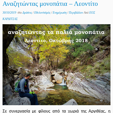
Αναζητώντας μονοπάτια – Λεοντίτο
30/10/2019
στο
Δράσεις
/
Εθελοντισμός
/
Ενημέρωση
/
Περιβάλλον
Από
ΕΟΣ
ΚΑΡΔΙΤΣΑΣ
Σε συνεργασία με φίλους από τα χωριά της Αργιθέας, η