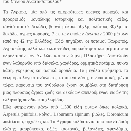
του Στέλιου Αναστασόπουλου*
Τα Άγραφα, μία από τις ομορφότερες ορεινές περιοχές και
προορισμός μοναδικής ιστορικής και πολιτιστικής αξίας,
συνίσταται σε δεκάδες βουνά μήκους 50χλμ, πλάτους 30χλμ με
δεκάδες άγριες κορυφές, 7 εκ των οποίων άνω των 2000 μέτρων
(από τις 42 της Ελλάδας). Εδώ πηγάζουν οι ποταμοί Ταυρωπός,
Αγραφιώτης αλλά και εκατοντάδες παραπόταμοι και ρέματα που
υδροδοτούν τον Αχελώο και την λίμνη Πλαστήρα. Αποτελούν
έναν λαβύρινθο από διάσελα, χαράδρες, ορμητικά ποτάμια, πυκνά
δάση, γκρεμούς και αλπικά οροπέδια. Τα μεγάλα υψόμετρα, το
γεωμορφολογικό ανάγλυφο, τα πυκνά δάση, η διακριτική, μέχρι
τώρα, παρουσία του ανθρώπου έχουν συμβάλει στη διατήρηση
μιας πλούσιας άγριας ζωής και δεκάδων απειλούμενων ειδών της
ελληνικής πανίδας και χλωρίδας.
Εδώ φυτρώνουν πάνω από 1.300 είδη φυτών όπως κολχικά,
Asperula pinifolia, κρίνοι, Laburnum alpinum, βιόλες, Doronicum
austriacum, ορχιδέες κα. Τα Άγραφα καλύπτονται από πυκνά δάση
ελάτης, μαυρόπευκα, οξιές, καστανιές, βελανιδιές, σφενδάμια,