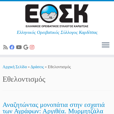
Ελληνικός Ορειβατικός Σύλλογος Καρδίτσας
Skip
to
Αρχική Σελίδα
»
Δράσεις
»
Εθελοντισμός
content
Εθελοντισμός
Αναζητώντας μονοπάτια στην εσχατιά
των Αγράφων: Αργιθέα. Μυρμητζάλα