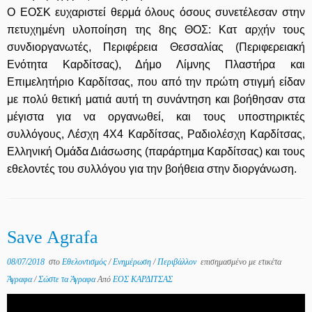
Ο ΕΟΣΚ ευχαριστεί θερμά όλους όσους συνετέλεσαν στην
πετυχημένη υλοποίηση της 8ης ΘΟΣ: Κατ αρχήν τους
συνδιοργανωτές, Περιφέρεια Θεσσαλίας (Περιφερειακή
Ενότητα Καρδίτσας), Δήμο Λίμνης Πλαστήρα και
Επιμελητήριο Καρδίτσας, που από την πρώτη στιγμή είδαν
με πολύ θετική ματιά αυτή τη συνάντηση και βοήθησαν στα
μέγιστα για να οργανωθεί, και τους υποστηρικτές
συλλόγους, Λέσχη 4Χ4 Καρδίτσας, Ραδιολέσχη Καρδίτσας,
Ελληνική Ομάδα Διάσωσης (παράρτημα Καρδίτσας) και τους
εθελοντές του συλλόγου για την βοήθεια στην διοργάνωση.
Save Agrafa
08/07/2018
στο
Εθελοντισμός
/
Ενημέρωση
/
Περιβάλλον
επισημασμένο με ετικέτα
Άγραφα
/
Σώστε τα Άγραφα
Από
ΕΟΣ ΚΑΡΔΙΤΣΑΣ