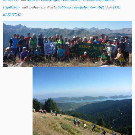
Περιβάλλον
επισημασμένο με ετικέτα
Θεσσαλική ορειβατική συνάντηση
Από
ΕΟΣ
ΚΑΡΔΙΤΣΑΣ