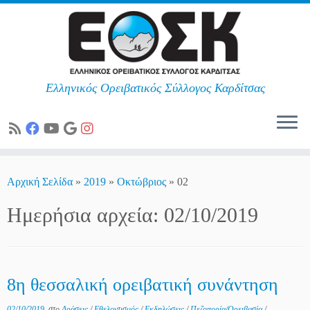
Ελληνικός Ορειβατικός Σύλλογος Καρδίτσας
Skip
to
Αρχική Σελίδα
»
2019
»
Οκτώβριος
»
02
content
Ημερήσια αρχεία:
02/10/2019
8η θεσσαλική ορειβατική συνάντηση
02/10/2019
στο
Δράσεις
/
Εθελοντισμός
/
Εκδηλώσεις
/
Πεζοπορία/Ορειβασία
/