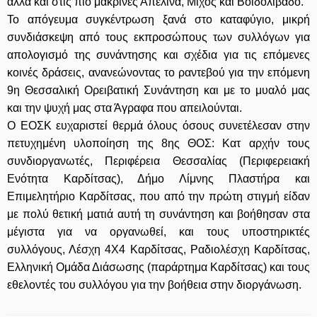
αλλά και στις πιο μακρινές Απέλινα, Μίχος και Βοιδολίβαδο.
Το απόγευμα συγκέντρωση ξανά στο καταφύγιο, μικρή
συνδιάσκεψη από τους εκπροσώπους των συλλόγων για
απολογισμό της συνάντησης και σχέδια για τις επόμενες
κοινές δράσεις, ανανεώνοντας το ραντεβού για την επόμενη
9η Θεσσαλική Ορειβατική Συνάντηση και με το μυαλό μας
και την ψυχή μας στα Άγραφα που απειλούνται.
Ο ΕΟΣΚ ευχαριστεί θερμά όλους όσους συνετέλεσαν στην
πετυχημένη υλοποίηση της 8ης ΘΟΣ: Κατ αρχήν τους
συνδιοργανωτές, Περιφέρεια Θεσσαλίας (Περιφερειακή
Ενότητα Καρδίτσας), Δήμο Λίμνης Πλαστήρα και
Επιμελητήριο Καρδίτσας, που από την πρώτη στιγμή είδαν
με πολύ θετική ματιά αυτή τη συνάντηση και βοήθησαν στα
μέγιστα για να οργανωθεί, και τους υποστηρικτές
συλλόγους, Λέσχη 4Χ4 Καρδίτσας, Ραδιολέσχη Καρδίτσας,
Ελληνική Ομάδα Διάσωσης (παράρτημα Καρδίτσας) και τους
εθελοντές του συλλόγου για την βοήθεια στην διοργάνωση.