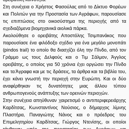
Στη συνέχεια ο Χρήστος Φασούλας από το Δίκτυο Φορέων
και Πολιτών για την Προστασία των Αγράφων, παρουσίασε
τις επιπτώσεις στο οικοσύστημα της περιοχής από τα
σχεδιαζόμενα βιομηχανικά αιολικά πάρκα.
Ακολούθησε ο ορειβάτης Αποστόλης Τσιμπανάκος που
παρουσίασε ένα φιλόδοξο σχέδιο για ένα μεγάλο μονοπάτι
(pindos trail) το οποίο θα διασχίζει όλη την Πίνδο, από τον
Γράμμο ως τους Δελφούς και ο Τιμ Σάλμον, Άγγλος
ορειβάτης, ο οποίος για 50 χρόνια έχει οργώσει την Πίνδο
και τα Άγραφα και με τις δράσεις, τα άρθρα και τα βιβλία του,
έχει κάνει γνωστή την περιοχή στην Ευρώπη. Και οι δύο
αναφέρθηκαν τις δυνατότητες μιας άλλου τύπου
ανθρωπογενούς ανάπτυξης των ορεινών περιοχών.
Στην συνέχεια απηύθυναν χαιρετισμό ο αντιπεριφερειάρχης
Καρδίτσας, Κωνσταντίνος Νούσιος, ο δήμαρχος λίμνης
Πλαστήρα, Παναγιώτης Νάνος και ο πρόεδρος του
Επιμελητηρίου Καρδίτσας, Γιώργος Ντενίσης, οι οποίοι