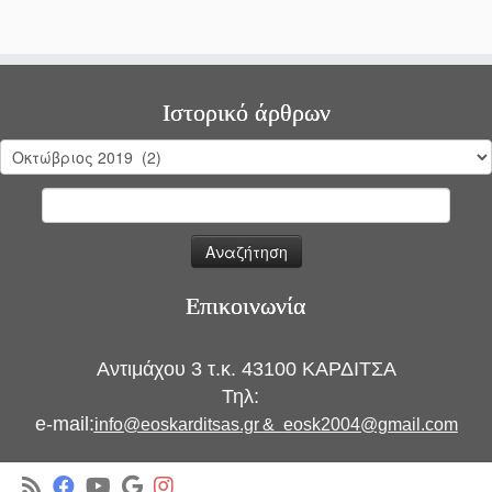
Ιστορικό άρθρων
Ιστορικό
άρθρων
Αναζήτηση
για:
Επικοινωνία
Αντιμάχου 3 τ.κ. 43100 ΚΑΡΔΙΤΣΑ
Τηλ:
e-mail:
info@eoskarditsas.gr
&
eosk2004@gmail.com