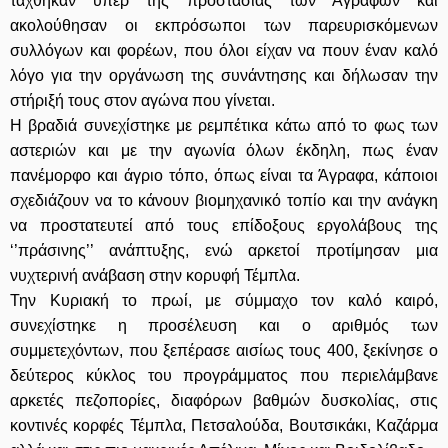
τάχθηκαν υπέρ της προστασίας των Αγράφων και
ακολούθησαν οι εκπρόσωποι των παρευρισκόμενων
συλλόγων και φορέων, που όλοι είχαν να πουν έναν καλό
λόγο για την οργάνωση της συνάντησης και δήλωσαν την
στήριξή τους στον αγώνα που γίνεται.
Η βραδιά συνεχίστηκε με ρεμπέτικα κάτω από το φως των
αστεριών και με την αγωνία όλων έκδηλη, πως έναν
πανέμορφο και άγριο τόπο, όπως είναι τα Άγραφα, κάποιοι
σχεδιάζουν να το κάνουν βιομηχανικό τοπίο και την ανάγκη
να προστατευτεί από τους επίδοξους εργολάβους της
‘’πράσινης’’ ανάπτυξης, ενώ αρκετοί προτίμησαν μια
νυχτερινή ανάβαση στην κορυφή Τέμπλα.
Την Κυριακή το πρωί, με σύμμαχο τον καλό καιρό,
συνεχίστηκε η προσέλευση και ο αριθμός των
συμμετεχόντων, που ξεπέρασε αισίως τους 400, ξεκίνησε ο
δεύτερος κύκλος του προγράμματος που περιελάμβανε
αρκετές πεζοπορίες, διαφόρων βαθμών δυσκολίας, στις
κοντινές κορφές Τέμπλα, Πετσαλούδα, Βουτσικάκι, Καζάρμα