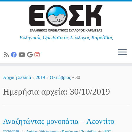
Ελληνικός Ορειβατικός Σύλλογος Καρδίτσας
Skip
to
Αρχική Σελίδα
»
2019
»
Οκτώβριος
»
30
content
Ημερήσια αρχεία:
30/10/2019
Αναζητώντας μονοπάτια – Λεοντίτο
30/10/2019
στο
Δράσεις
/
Εθελοντισμός
/
Ενημέρωση
/
Περιβάλλον
Από
ΕΟΣ