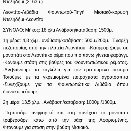
Ντεληδήμι (2163μ.).
Λεοντίτο-Λιβάδια Φουντωτού-Πηγή Μισιακό-κορυφή
Ντεληδήμι-Λεοντίτο
ΣΥΝΟΛΟ: Μήκος: 18 χλμ Ανάβαση/κατάβαση: 1500μ.
1η μέρα: 4,8 χλμ . ανάβαση/κατάβαση: 500μ./200μ. -Έναρξη
πεζοπορίας από την πλατεία Λεοντίτου. -Κατηφορίζουμε σε
μονοπάτι στο Λεοντίτικο ρέμα που πιο πάνω γίνεται φαράγγι.
-Κάνουμε στάση στις βάθρες του Φουντωτιώτικου ρέματος.
-Ανεβαίνουμε τα καγλέλια για τον ερειπωμένο οικισμό
Τσιούμες με τα γκρεμισμένα πετρόχτιστα αγροτόσπιτα
-Συνεχίζουμε για τα Φουντωτιώτικα Λιβάδια όπου
διανυκτερεύουμε.
2η μέρα: 13,5 χλμ. . Ανάβαση/κατάβαση: 1000μ./1300μ.
-Περπατάμε ανηφορικά και στη συνέχεια το μονοπάτι
τραβερσάρει κάτω από την ράχη της Αφορισμένης.
Φτάνουμε για στάση στην βρύση Μισιακό.