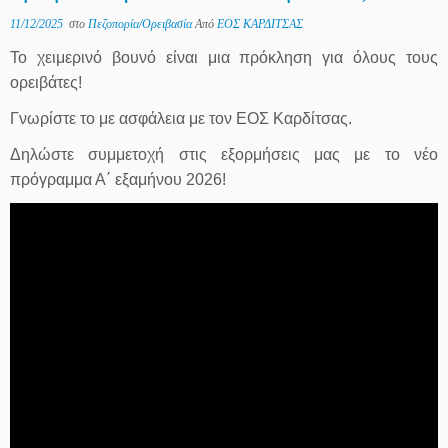
11/12/2025
στο
Πεζοπορία/Ορειβασία
Από
ΕΟΣ ΚΑΡΔΙΤΣΑΣ
Το χειμερινό βουνό είναι μια πρόκληση για όλους τους
ορειβάτες!
Γνωρίστε το με ασφάλεια με τον ΕΟΣ Καρδίτσας.
Δηλώστε συμμετοχή στις εξορμήσεις μας με το νέο
πρόγραμμα Α΄ εξαμήνου 2026!