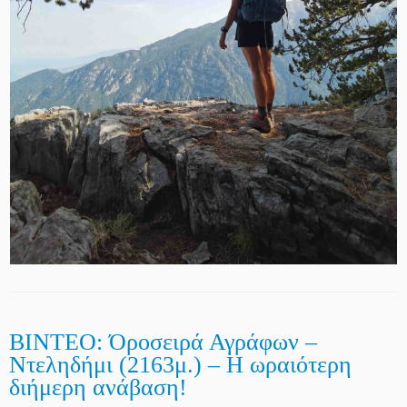
ΒΙΝΤΕΟ: Όροσειρά Αγράφων –
Ντεληδήμι (2163μ.) – Η ωραιότερη
διήμερη ανάβαση!