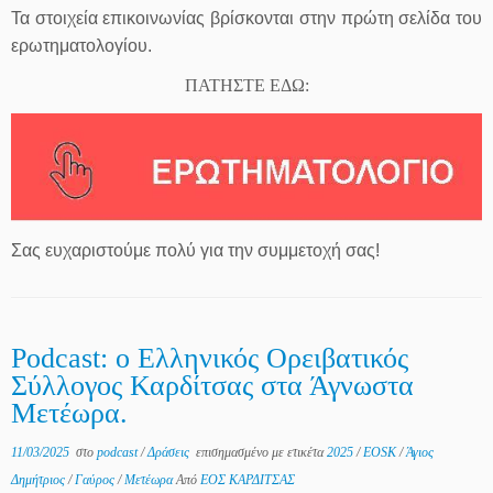
Τα στοιχεία επικοινωνίας βρίσκονται στην πρώτη σελίδα του
ερωτηματολογίου.
ΠΑΤΗΣΤΕ ΕΔΩ:
Σας ευχαριστούμε πολύ για την συμμετοχή σας!
Podcast: ο Ελληνικός Ορειβατικός
Σύλλογος Καρδίτσας στα Άγνωστα
Μετέωρα.
11/03/2025
στο
podcast
/
Δράσεις
επισημασμένο με ετικέτα
2025
/
EOSK
/
Άγιος
Δημήτριος
/
Γαύρος
/
Μετέωρα
Από
ΕΟΣ ΚΑΡΔΙΤΣΑΣ