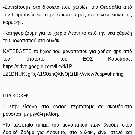
-Συνεχίζουμε στο διάσελο που χωρίζει την Θεσσαλία από
την Ευρυτανία και στρεφόμαστε προς τον τελικό κώνο της
κορυφής.
-Κατηφορίζουμε για το χωριό Λεοντίτο από την νέα χάραξη
του μονοπατιού στο αυλάκι.
ΚΑΤΕΒΑΣΤΕ το ίχνος του μονοπατιού για χρήση gps από
τον ιστότοπο του ΕΟΣ Καρδίτσας:
https://drive.google.com/file/d/1P-
zZ1DHUKJgRgA1S0shQXIvOj1i1lI-V/view?usp=sharing
ΠΡΟΣΟΧΗ!
* Στήν είσοδο στο δάσος περπατάμε σε ακαθόριστο
μονοπάτι με μεγάλη κλίση.
*Το τελευταίο τμήμα του μονοπατιού πριν βγούμε στον
δασικό δρόμο για Λeοντίτο, στο αυλάκι, είναι στενό και