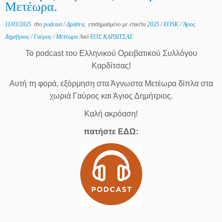
Μετέωρα.
11/03/2025
στο
podcast
/
Δράσεις
επισημασμένο με ετικέτα
2025
/
EOSK
/
Άγιος
Δημήτριος
/
Γαύρος
/
Μετέωρα
Από
ΕΟΣ ΚΑΡΔΙΤΣΑΣ
Το podcast του Ελληνικού Ορειβατικού Συλλόγου
Καρδίτσας!
Αυτή τη φορά, εξόρμηση στα Άγνωστα Μετέωρα δίπλα στα
χωριά Γαύρος και Άγιος Δημήτριος.
Καλή ακρόαση!
πατήστε ΕΔΩ: