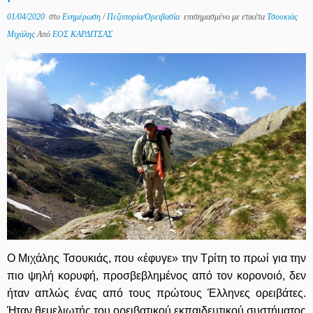
01/04/2020
στο
Ενημέρωση
/
Πεζοπορία/Ορειβασία
επισημασμένο με ετικέτα
Τσουκιάς
Μιχάλης
Από
ΕΟΣ ΚΑΡΔΙΤΣΑΣ
Ο Μιχάλης Τσουκιάς, που «έφυγε» την Τρίτη το πρωί για την
πιο ψηλή κορυφή, προσβεβλημένος από τον κορονοιό, δεν
ήταν απλώς ένας από τους πρώτους Έλληνες ορειβάτες.
Ήταν θεμελιωτής του ορειβατικού εκπαιδευτικού συστήματος