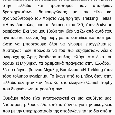
στην Ελλάδα και πρωτοπόρος των υπαίθριων
δραστηριοτήτων, δημιουργώντας με τον φίλο και
σχοινοσύντροφό του Χρήστο Λάμπρη την Trekking Hellas.
«Ήταν δάσκαλός μου τη δεκαετία του ’80, όταν ξεκίνησα
ορειβασία. Εκείνος μου έβαλε την ιδέα να ζω από αυτό που
αγαπάω και εκείνος δημιούργησε το εκπαιδευτικό σύστημα,
ώστε να μπορέσουμε όλοι να γίνουμε επαγγελματίες.
Δυστυχώς, δεν πρόλαβα να του πω ευχαριστώ», λέει ο
αναρριχητής Άρης Θεοδωρόπουλος. «Χάρη στο δικό του
όραμα εξελίχθηκαν τα ορειβατικά πράγματα στην Ελλάδα»,
λέει ο οδηγός βουνού Μιχάλης Βασιλείου. «Η Trekking ήταν
τόσο τολμηρό εγχείρημα. Το έκανε από το μηδέν, όταν στην
Ελλάδα δεν ήταν καν ιδέα. Και στο ελληνικό Camel Trophy
που διοργάνωνε, μπροστά ήταν».
Θυμάμαι πόσο είχα εντυπωσιαστεί σε μια κουβέντα μας.
Ντόμπρος, μιλούσε έξω από τα δόντια: για την οικογένεια
που με την υπερπροστασία της αποξενώνει τα παιδιά από τη