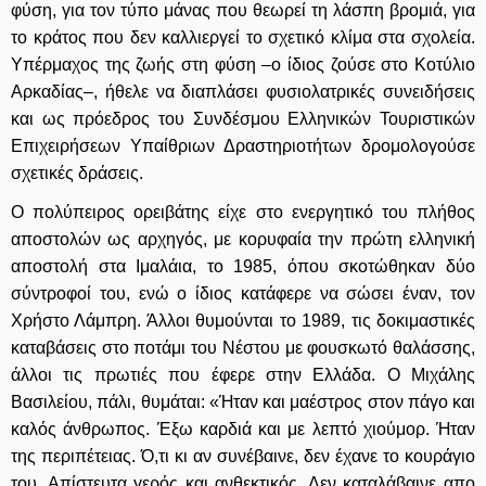
φύση, για τον τύπο μάνας που θεωρεί τη λάσπη βρομιά, για
το κράτος που δεν καλλιεργεί το σχετικό κλίμα στα σχολεία.
Υπέρμαχος της ζωής στη φύση –ο ίδιος ζούσε στο Κοτύλιο
Αρκαδίας–, ήθελε να διαπλάσει φυσιολατρικές συνειδήσεις
και ως πρόεδρος του Συνδέσμου Ελληνικών Τουριστικών
Επιχειρήσεων Υπαίθριων Δραστηριοτήτων δρομολογούσε
σχετικές δράσεις.
Ο πολύπειρος ορειβάτης είχε στο ενεργητικό του πλήθος
αποστολών ως αρχηγός, με κορυφαία την πρώτη ελληνική
αποστολή στα Ιμαλάια, το 1985, όπου σκοτώθηκαν δύο
σύντροφοί του, ενώ ο ίδιος κατάφερε να σώσει έναν, τον
Χρήστο Λάμπρη. Άλλοι θυμούνται το 1989, τις δοκιμαστικές
καταβάσεις στο ποτάμι του Νέστου με φουσκωτό θαλάσσης,
άλλοι τις πρωτιές που έφερε στην Ελλάδα. Ο Μιχάλης
Βασιλείου, πάλι, θυμάται: «Ήταν και μαέστρος στον πάγο και
καλός άνθρωπος. Έξω καρδιά και με λεπτό χιούμορ. Ήταν
της περιπέτειας. Ό,τι κι αν συνέβαινε, δεν έχανε το κουράγιο
του. Απίστευτα γερός και ανθεκτικός. Δεν καταλάβαινε απο