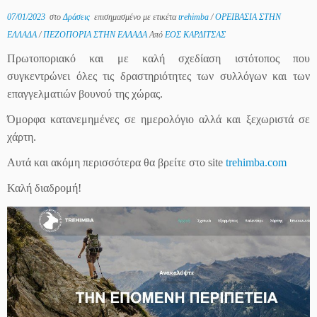
07/01/2023
στο
Δράσεις
επισημασμένο με ετικέτα
trehimba
/
ΟΡΕΙΒΑΣΙΑ ΣΤΗΝ
ΕΛΛΑΔΑ
/
ΠΕΖΟΠΟΡΙΑ ΣΤΗΝ ΕΛΛΑΔΑ
Από
ΕΟΣ ΚΑΡΔΙΤΣΑΣ
Πρωτοποριακό και με καλή σχεδίαση ιστότοπος που
συγκεντρώνει όλες τις δραστηριότητες των συλλόγων και των
επαγγελματιών βουνού της χώρας.
Όμορφα κατανεμημένες σε ημερολόγιο αλλά και ξεχωριστά σε
χάρτη.
Αυτά και ακόμη περισσότερα θα βρείτε στο site
trehimba.com
Καλή διαδρομή!