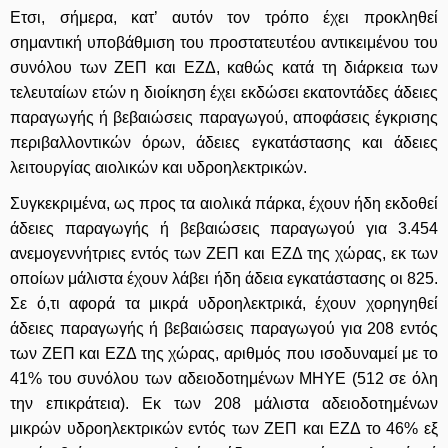
Ετσι, σήμερα, κατ’ αυτόν τον τρόπο έχει προκληθεί
σημαντική υποβάθμιση του προστατευτέου αντικειμένου του
συνόλου των ΖΕΠ και ΕΖΔ, καθώς κατά τη διάρκεια των
τελευταίων ετών η διοίκηση έχει εκδώσει εκατοντάδες άδειες
παραγωγής ή βεβαιώσεις παραγωγού, αποφάσεις έγκρισης
περιβαλλοντικών όρων, άδειες εγκατάστασης και άδειες
λειτουργίας αιολικών και υδροηλεκτρικών.
Συγκεκριμένα, ως προς τα αιολικά πάρκα, έχουν ήδη εκδοθεί
άδειες παραγωγής ή βεβαιώσεις παραγωγού για 3.454
ανεμογεννήτριες εντός των ΖΕΠ και ΕΖΔ της χώρας, εκ των
οποίων μάλιστα έχουν λάβει ήδη άδεια εγκατάστασης οι 825.
Σε ό,τι αφορά τα μικρά υδροηλεκτρικά, έχουν χορηγηθεί
άδειες παραγωγής ή βεβαιώσεις παραγωγού για 208 εντός
των ΖΕΠ και ΕΖΔ της χώρας, αριθμός που ισοδυναμεί με το
41% του συνόλου των αδειοδοτημένων ΜΗΥΕ (512 σε όλη
την επικράτεια). Εκ των 208 μάλιστα αδειοδοτημένων
μικρών υδροηλεκτρικών εντός των ΖΕΠ και ΕΖΔ το 46% εξ