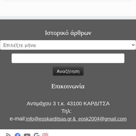
Ιστορικό άρθρων
Ιστορικό
άρθρων
Αναζήτηση
για:
Επικοινωνία
Αντιμάχου 3 τ.κ. 43100 ΚΑΡΔΙΤΣΑ
Τηλ:
e-mail:
info@eoskarditsas.gr
&
eosk2004@gmail.com