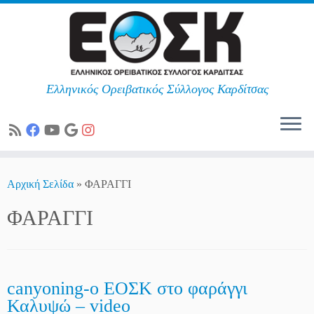
Ελληνικός Ορειβατικός Σύλλογος Καρδίτσας
Skip
to
Αρχική Σελίδα
»
ΦΑΡΑΓΓΙ
content
ΦΑΡΑΓΓΙ
canyoning-ο ΕΟΣΚ στο φαράγγι
Καλυψώ – video