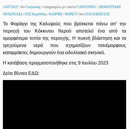
14/07/2023
στο
Canyoning
επισημασμένο με ετικέτα
CANYONING
/
ΔΗΜΗΤΡΙΑΔΗ
ΑΝΤΩΝΕΛΛΑ
/
ΕΟΣ Καρδίτσας
/
ΚΑΛΥΨΩ
/
ΦΑΡΑΓΓΙ
Από
ΕΟΣ ΚΑΡΔΙΤΣΑΣ
Το Φαράγγι της Καλυψούς που βρίσκεται πάνω απ’ την
περιοχή του Κόκκινου Νερού αποτελεί ένα από τα
ομορφότερα τοπία της περιοχής. Η πυκνή βλάστηση και τα
τρεχούμενα νερά που σχηματίζουν πανέμορφους
καταρράκτες δημιουργούν ένα ειδυλλιακό σκηνικό.
Η κατάβαση πραγματοποιήθηκε στις 9 Ιουλίου 2023
Δείτε Βίντεο ΕΔΩ: