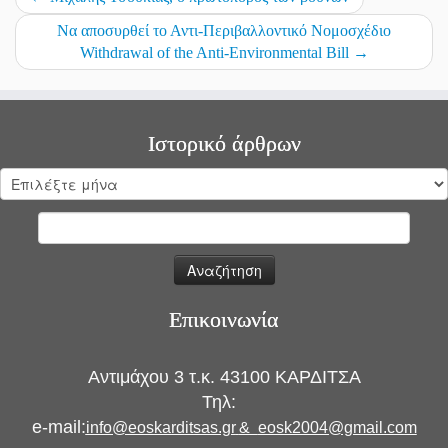
Να αποσυρθεί το Αντι-Περιβαλλοντικό Νoμοσχέδιο
Withdrawal of the Anti-Environmental Bill
→
Ιστορικό άρθρων
Ιστορικό
άρθρων
Αναζήτηση
για:
Επικοινωνία
Αντιμάχου 3 τ.κ. 43100 ΚΑΡΔΙΤΣΑ
Τηλ:
e-mail:
info@eoskarditsas.gr
&
eosk2004@gmail.com