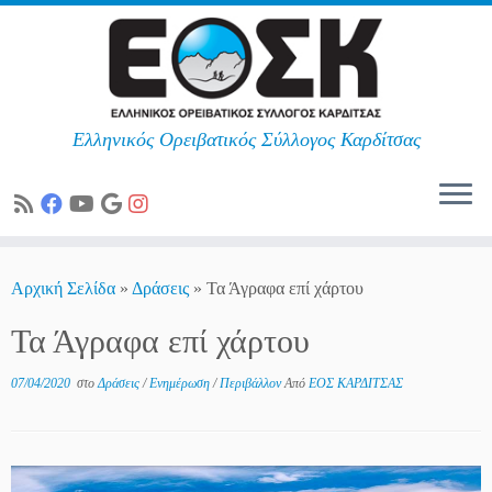
Ελληνικός Ορειβατικός Σύλλογος Καρδίτσας
Skip
to
Αρχική Σελίδα
»
Δράσεις
»
Τα Άγραφα επί χάρτου
content
Τα Άγραφα επί χάρτου
07/04/2020
στο
Δράσεις
/
Ενημέρωση
/
Περιβάλλον
Από
ΕΟΣ ΚΑΡΔΙΤΣΑΣ