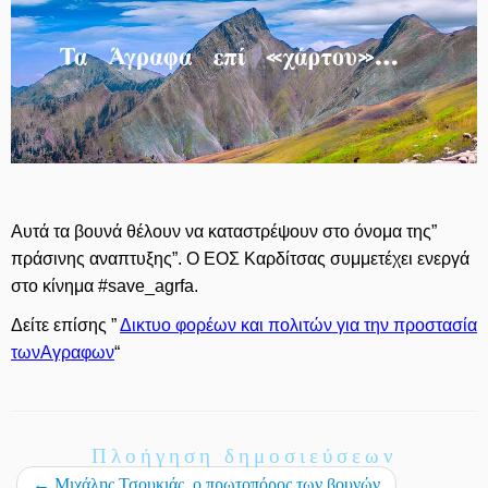
Αυτά τα βουνά θέλουν να καταστρέψουν στο όνομα της”
πράσινης αναπτυξης”. Ο ΕΟΣ Καρδίτσας συμμετέχει ενεργά
στο κίνημα #save_agrfa.
Δείτε επίσης ”
Δικτυο φορέων και πολιτών για την προστασία
τωνΑγραφων
“
Πλοήγηση δημοσιεύσεων
←
Μιχάλης Τσουκιάς, ο πρωτοπόρος των βουνών