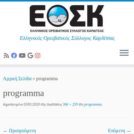
Ελληνικός Ορειβατικός Σύλλογος Καρδίτσας
Skip
to
Αρχική Σελίδα
»
programma
content
programma
δημοσιευμένο
03/01/2020
στις διαστάσεις
366 × 259
στο
programma
.
← Προηγούμενη
Επόμενη →