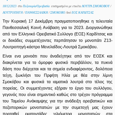
18/12/2023
στο
Πεζοπορία/Ορειβασία
επισημασμένο με ετικέτα
ΛΟΥΤΡΑ ΣΜΟΚΟΒΟΥ
/
ΛΟΥΤΡΟΠΗΓΗ
/
ΠΑΝΘΕΣΣΑΛΙΚΗ
/
ΣΜΟΚΟΒΟ
Από
ΕΟΣ ΚΑΡΔΙΤΣΑΣ
Την Κυριακή 17 Δεκέμβρη πραγματοποιηθηκε η τελευταία
Πανθεσσαλική Κοινή Ανάβαση για το 2023. Διοργανώθηκε
από τον Ελληνικό Ορειβατικό Συλλογο (ΕΟΣ) Καρδίτσας και
οι δεκάδες συμμετέχοντες περπάτησαν το μονοπάτι Ζ13-
Λουτροπηγή-κάστρο Μενελαΐδος-Λουτρά Σμοκόβου.
Είναι ενα μονοάτι που άναδείχτηκε από τον ΕΟΣΚ και
διακρίνεται για το όμορφο φυσικό περιβάλλον, τα πυκνά
δάση που διέρχεται και τα σημεία ενδιαφέροντος, δολόπεια
τείχη, ξωκλήσι του Πρφήτη Ηλία με θέα στην λίμνη
Σμοκόβου και φυσικά τα ιαματικά λουτρά στο τέλος της
πορείας. Οι συμμετέχοντες εξήραν το έργο του συλλόγου,
γεγονός που είναι σημαντικό καθώς στο τρέχον πρόγραμμα
του Ταμείου Ανάκαμψης για την ανάδειξη ορειβατικών και
πεζοπορικών μονοπατιών με την συμετοχή μας έχουν
προταθεί εκατοντάδες χιλιόμετρα μονοπατιών στα