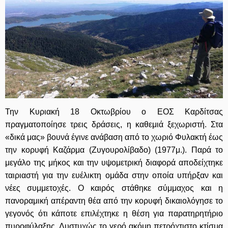
Την Κυριακή 18 Οκτωβρίου ο ΕΟΣ Καρδίτσας
πραγματοποίησε τρεις δράσεις, η καθεμιά ξεχωριστή. Στα
«δικά μας» βουνά έγινε ανάβαση από το χωριό Φυλακτή έως
την κορυφή Καζάρμα (Ζυγουρολίβαδο) (1977μ.). Παρά το
μεγάλο της μήκος και την υψομετρική διαφορά αποδείχτηκε
ταιριαστή για την ευέλικτη ομάδα στην οποία υπήρξαν και
νέες συμμετοχές. Ο καιρός στάθηκε σύμμαχος και η
πανοραμική απέραντη θέα από την κορυφή δικαιολόγησε το
γεγονός ότι κάποτε επιλέχτηκε η θέση για παρατηρητήριο
πυροφύλαξης. Δυστυχώς το γερό ακόμη πετρόχτιστο κτίσμα