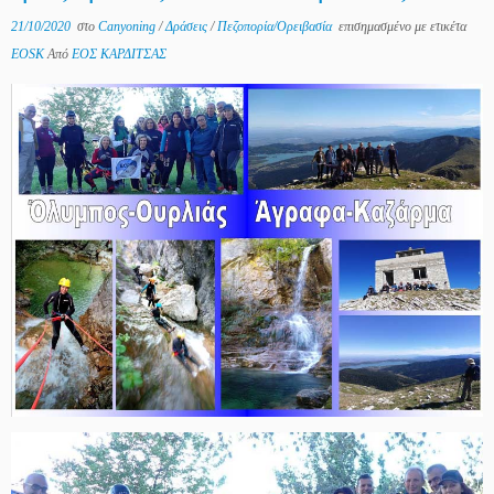
21/10/2020
στο
Canyoning
/
Δράσεις
/
Πεζοπορία/Ορειβασία
επισημασμένο με ετικέτα
EOSK
Από
ΕΟΣ ΚΑΡΔΙΤΣΑΣ