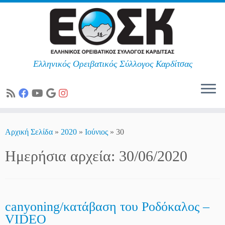
Ελληνικός Ορειβατικός Σύλλογος Καρδίτσας
Skip
to
Αρχική Σελίδα
»
2020
»
Ιούνιος
»
30
content
Ημερήσια αρχεία:
30/06/2020
canyoning/κατάβαση του Ροδόκαλος –
VIDEO