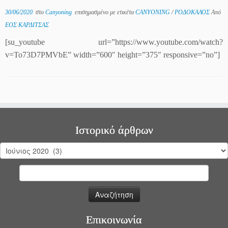
30/06/2020
στο
Canyoning
επισημασμένο με ετικέτα
CANYONING
/
ΡΟΔΟΚΑΛΟΣ
Από
ΕΟΣ ΚΑΡΔΙΤΣΑΣ
[su_youtube url=”https://www.youtube.com/watch?
v=To73D7PMVbE” width=”600″ height=”375″ responsive=”no”]
Ιστορικό άρθρων
Ιστορικό
άρθρων
Αναζήτηση
για:
Επικοινωνία