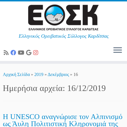
Ελληνικός Ορειβατικός Σύλλογος Καρδίτσας
Skip
to
Αρχική Σελίδα
»
2019
»
Δεκέμβριος
»
16
content
Ημερήσια αρχεία:
16/12/2019
Η UNESCO αναγνώρισε τον Αλπινισμό
ως Άυλη Πολιτιστική Κληρονομιά της