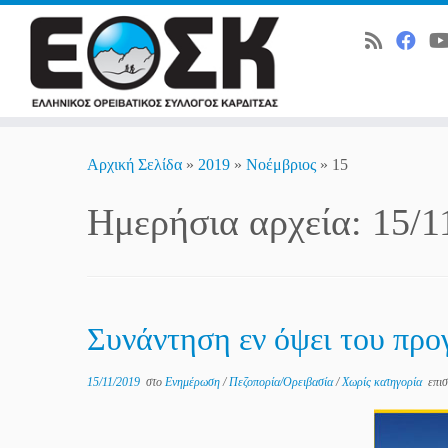
Skip
to
Αρχική Σελίδα
»
2019
»
Νοέμβριος
»
15
content
Ημερήσια αρχεία:
15/1
Συνάντηση εν όψει του πρ
15/11/2019
στο
Ενημέρωση
/
Πεζοπορία/Ορειβασία
/
Χωρίς κατηγορία
επισ