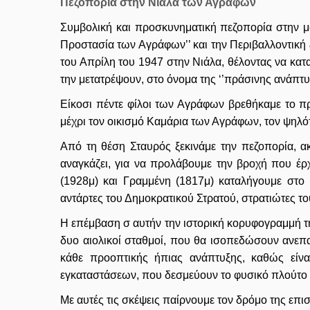
Πεζοπορία στην Νιάλα των Αγράφων
Συμβολική και προσκυνηματική πεζοπορία στην μ
Προστασία των Αγράφων’’ και την Περιβαλλοντική 
του Απρίλη του 1947 στην Νιάλα, θέλοντας να κατ
τη
ν μετατρέψουν, στο όνομα της ‘’πράσινης ανάπτυ
Είκοσι πέντε φίλοι των Αγράφων βρεθήκαμε το π
μέχρι τον οικισμό Καμάρια των Αγράφων, τον ψηλό
Από τη θέση Σταυρός ξεκινάμε την πεζοπορία, α
αναγκάζει, για να προλάβουμε την βροχή που έρ
(1928μ) και Γραμμένη (1817μ) καταλήγουμε στο
αντάρτες του Δημοκρατικού Στρατού, στρατιώτες το
Η επέμβαση σ αυτήν την ιστορική κορυφογραμμή της
δυο αιολικοί σταθμοί, που θα ισοπεδώσουν ανεπ
κάθε προοπτικής ήπιας ανάπτυξης, καθώς είνα
εγκαταστάσεων, που δεσμεύουν το φυσικό πλούτο 
Με αυτές τις σκέψεις παίρνουμε τον δρόμο της επισ