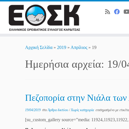
Skip
to
Αρχική Σελίδα
»
2019
»
Απρίλιος
»
19
content
Ημερήσια αρχεία:
19/0
Πεζοπορία στην Νιάλα των
19/04/2019
στο
Άρθρα δικτύου
/
Χωρίς κατηγορία
επισημασμένο με ετικέτ
[su_custom_gallery source=”media: 11924,11923,11922,