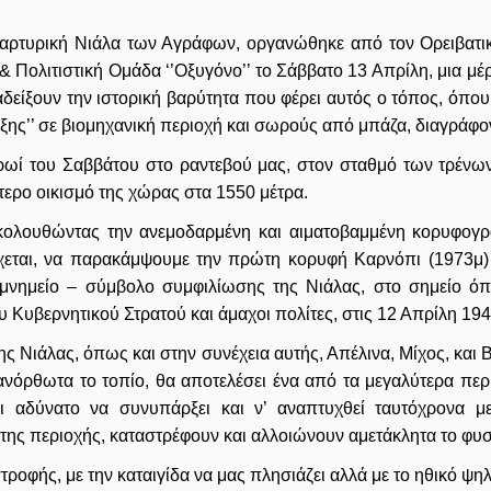
αρτυρική Νιάλα των Αγράφων, οργανώθηκε από τον Ορειβατικό
& Πολιτιστική Ομάδα ‘’Οξυγόνο’’ το Σάββατο 13 Απρίλη, μια μέ
αδείξουν την ιστορική βαρύτητα που φέρει αυτός ο τόπος, όπου
ξης’’ σε βιομηχανική περιοχή και σωρούς από μπάζα, διαγράφοντ
ρωί του Σαββάτου στο ραντεβού μας, στον σταθμό των τρένω
τερο οικισμό της χώρας στα 1550 μέτρα.
κολουθώντας την ανεμοδαρμένη και αιματοβαμμένη κορυφογρα
χεται, να παρακάμψουμε την πρώτη κορυφή Καρνόπι (1973μ) 
 μνημείο – σύμβολο συμφιλίωσης της Νιάλας, στο σημείο ό
υ Κυβερνητικού Στρατού και άμαχοι πολίτες, στις 12 Απρίλη 19
 Νιάλας, όπως και στην συνέχεια αυτής, Απέλινα, Μίχος, και 
ανόρθωτα το τοπίο, θα αποτελέσει ένα από τα μεγαλύτερα περ
ι αδύνατο να συνυπάρξει και ν’ αναπτυχθεί ταυτόχρονα μ
της περιοχής, καταστρέφουν και αλλοιώνουν αμετάκλητα το φυσ
τροφής, με την καταιγίδα να μας πλησιάζει αλλά με το ηθικό ψηλ