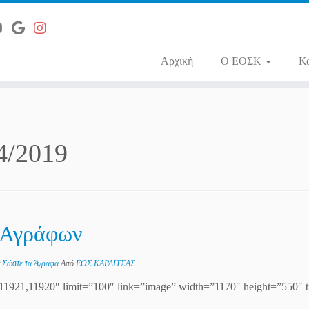
Αρχική
O ΕΟΣΚ
Κ
4/2019
 Αγράφων
α
Σώστε τα Άγραφα
Από
ΕΟΣ ΚΑΡΔΙΤΣΑΣ
11921,11920″ limit=”100″ link=”image” width=”1170″ height=”550″ t