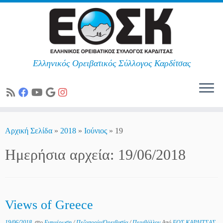
Ελληνικός Ορειβατικός Σύλλογος Καρδίτσας
Skip
to
Αρχική Σελίδα
»
2018
»
Ιούνιος
»
19
content
Ημερήσια αρχεία:
19/06/2018
Views of Greece
19/06/2018
στο
Ενημέρωση
/
Πεζοπορία/Ορειβασία
/
Περιβάλλον
Από
ΕΟΣ ΚΑΡΔΙΤΣΑΣ