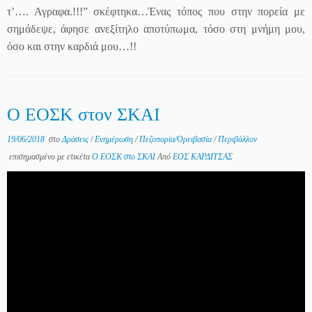
τ’…. Αγραφα.!!!” σκέφτηκα…Ένας τόπος που στην πορεία με
σημάδεψε, άφησε ανεξίτηλο αποτύπωμα, τόσο στη μνήμη μου,
όσο και στην καρδιά μου…!!
Ο ΕΟΣΚ στον ΣΚΑΙ
19/06/2018
στο
Δράσεις
/
Ενημέρωση
/
Πεζοπορία/Ορειβασία
/
Περιβάλλον
επισημασμένο με ετικέτα
Ο ΕΟΣΚ στο ΣΚΑΙ
Από
ΕΟΣ ΚΑΡΔΙΤΣΑΣ