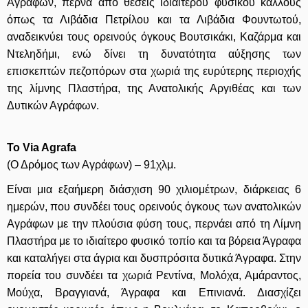
Αγράφων, περνά από θέσεις ιδιαίτερου φυσικού κάλλους
όπως τα Λιβάδια Πετρίλου και τα Λιβάδια Φουντωτού,
αναδεικνύει τους ορεινούς όγκους Βουτσικάκι, Καζάρμα και
Ντεληδήμι, ενώ δίνει τη δυνατότητα αύξησης των
επισκεπτών πεζοπόρων στα χωριά της ευρύτερης περιοχής
της λίμνης Πλαστήρα, της Ανατολικής Αργιθέας και των
Δυτικών Αγράφων.
Το Via Agrafa
(Ο Δρόμος των Αγράφων) – 91χλμ.
Είναι μια εξαήμερη διάσχιση 90 χιλιομέτρων, διάρκειας 6
ημερών, που συνδέει τους ορεινούς όγκους των ανατολικών
Αγράφων με την πλούσια φύση τους, περνάει από τη Λίμνη
Πλαστήρα με το ιδιαίτερο φυσικό τοπίο και τα βόρεια Άγραφα
και καταλήγει στα άγρια και δυσπρόσιτα δυτικά Άγραφα. Στην
πορεία του συνδέει τα χωριά Ρεντίνα, Μολόχα, Αμάραντος,
Μούχα, Βραγγιανά, Άγραφα και Επινιανά. Διασχίζει