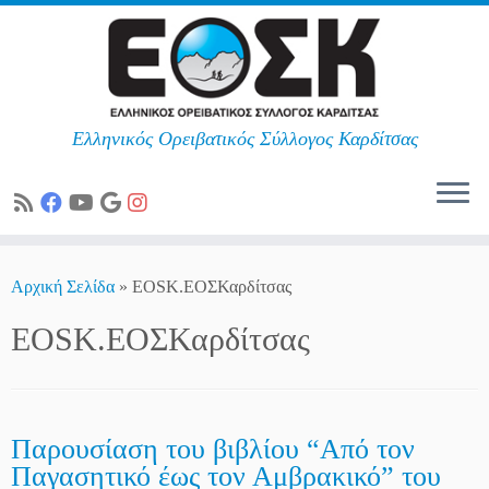
Ελληνικός Ορειβατικός Σύλλογος Καρδίτσας
Skip
to
Αρχική Σελίδα
»
EOSK.ΕΟΣΚαρδίτσας
content
EOSK.ΕΟΣΚαρδίτσας
Παρουσίαση του βιβλίου “Από τον
Παγασητικό έως τον Αμβρακικό” του