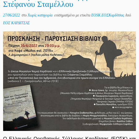
Στέφανου Σταμέλλου
27/06/2022
στο
Χωρίς κατηγορία
επισημασμένο με ετικέτα
EOSK.ΕΟΣΚαρδίτσας
Από
ΕΟΣ ΚΑΡΔΙΤΣΑΣ
Ο Ελληνικός Ορειβατικός Σύλλογος Καρδίτσας (ΕΟΣΚ) και