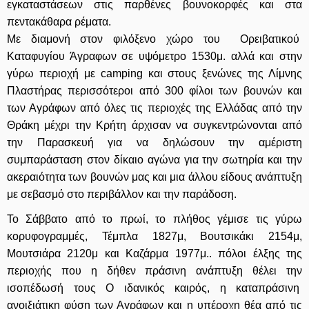
εγκαταστάσεων στις παρθένες βουνοκορφές και στα
πεντακάθαρα ρέματα.
Με διαμονή στον φιλόξενο χώρο του Ορειβατικού
Καταφυγίου Άγραφων σε υψόμετρο 1530μ. αλλά και στην
γύρω περιοχή με
camping
και στους ξενώνες της Λίμνης
Πλαστήρας περισσότεροι από 300 φίλοι των βουνών και
των Αγράφων από όλες τις περιοχές της Ελλάδας από την
Θράκη μέχρι την Κρήτη άρχισαν να συγκεντρώνονται από
την Παρασκευή για να δηλώσουν την αμέριστη
συμπαράσταση στον δίκαιο αγώνα για την σωτηρία και την
ακεραιότητα των βουνών μας και μια άλλου είδους ανάπτυξη
με σεβασμό στο περιβάλλον και την παράδοση.
Το Σάββατο από το πρωί, το πλήθος γέμισε τις γύρω
κορυφογραμμές, Τέμπλα 1827μ, Βουτσικάκι 2154μ,
Μουτσιάρα 2120μ και Καζάρμα 1977μ.. πόλοι έλξης της
περιοχής που η δήθεν πράσινη ανάπτυξη θέλει την
ισοπέδωσή τους Ο ιδανικός καιρός, η καταπράσινη
ανοιξιάτικη φύση των Αγράφων και η υπέροχη θέα από τις