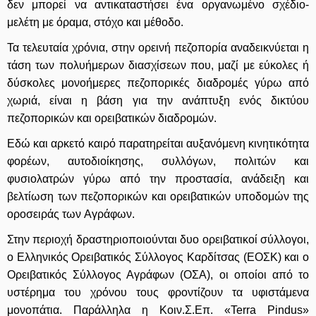
δεν μπορεί να αντικαταστήσει ένα οργανωμένο σχέδιο-
μελέτη με όραμα, στόχο και μέθοδο.
Τα τελευταία χρόνια, στην ορεινή πεζοπορία αναδεικνύεται η
τάση των πολυήμερων διασχίσεων που, μαζί με εύκολες ή
δύσκολες μονοήμερες πεζοπορικές διαδρομές γύρω από
χωριά, είναι η βάση για την ανάπτυξη ενός δικτύου
πεζοπορικών και ορειβατικών διαδρομών.
Εδώ και αρκετό καιρό παρατηρείται αυξανόμενη κινητικότητα
φορέων, αυτοδιοίκησης, συλλόγων, πολιτών και
φυσιολατρών γύρω από την προστασία, ανάδειξη και
βελτίωση των πεζοπορικών και ορειβατικών υποδομών της
οροσειράς των Aγράφων.
Στην περιοχή δραστηριοποιούνται δυο ορειβατικοί σύλλογοι,
ο
Ελληνικός Ορειβατικός Σύλλογος Καρδίτσας
(ΕΟΣΚ) και ο
Ορειβατικός Σύλλογος Αγράφων
(ΟΣΑ), οι οποίοι από το
υστέρημα του χρόνου τους φροντίζουν τα υφιστάμενα
μονοπάτια. Παράλληλα η Κοιν.Σ.Επ. «
Terra Pindus
»