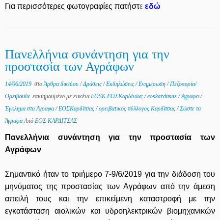
Για περισσότερες φωτογραφίες πατήστ
ε
εδώ
Πανελλήνια συνάντηση για την
προστασία των Αγράφων
14/06/2019
στο
Άρθρα δικτύου
/
Δράσεις
/
Εκδηλώσεις
/
Ενημέρωση
/
Πεζοπορία/
Ορειβασία
επισημασμένο με ετικέτα
EOSK.ΕΟΣΚαρδίτσας
/
eoskarditsas
/
Άγραφα
/
Έγκλημα στα Άγραφα
/
ΕΟΣΚαρδίτσας
/
ορειβατικός σύλλογος Καρδίτσας
/
Σώστε τα
Άγραφα
Από
ΕΟΣ ΚΑΡΔΙΤΣΑΣ
Πανελλήνια συνάντηση για την προστασία των
Αγράφων
Σημαντικό ήταν το τριήμερο 7-9/6/2019 για την διάδοση του
μηνύματος της προστασίας των Αγράφων από την άμεση
απειλή τους και την επικείμενη καταστροφή με την
εγκατάσταση αιολικών και υδροηλεκτρικών βιομηχανικών