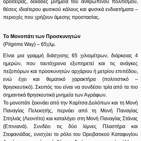
οροσειράς, δεκάδες μνημεία του ανθρώπινου πολιτισμού,
θέσεις ιδιαίτερου φυσικού κάλους και φυσικά ενδιαιτήματα –
περιοχές που χρήζουν άμεσης προστασίας.
Το Μονοπάτι των Προσκυνητών
(Pilgrims Way) – 65χλμ.
Είναι μια γραμμή διάσχισης 65 χιλιομέτρων, διάρκειας 4
ημερών, που ταυτόχρονα εξυπηρετεί και τις ανάγκες
πεζοπόρων και προσκυνητών αρχάριου ή μετρίου επιπέδου,
ενώ έχει και θεματικό χαρακτήρα (πολιτιστικό –
θρησκευτικό). Σκοπός του είναι να συνδέσει τρία από τα πιο
σημαντικά θρησκευτικά μνημεία των Αγράφων.
Το μονοπάτι ξεκινάει από την Καρίτσα Δολόπων και τη Μονή
Παναγίας Πελεκητής, περνάει από τη Μονή Παναγίας
Σπηλιάς (Λεοντίτο) και καταλήγει στη Μονή Παναγίας Στάνας
(Επινιανά). Συνδέει τις δύο λίμνες Πλαστήρα και
Στεφανιάδας, ενισχύει το ρόλο του Ορειβατικού Καταφυγίου