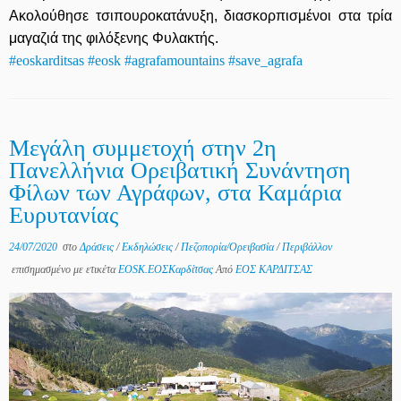
Ακολούθησε τσιπουροκατάνυξη, διασκορπισμένοι στα τρία
μαγαζιά της φιλόξενης Φυλακτής.
#eoskarditsas
#eosk
#agrafamountains
#save_agrafa
Μεγάλη συμμετοχή στην 2η
Πανελλήνια Ορειβατική Συνάντηση
Φίλων των Αγράφων, στα Καμάρια
Ευρυτανίας
24/07/2020
στο
Δράσεις
/
Εκδηλώσεις
/
Πεζοπορία/Ορειβασία
/
Περιβάλλον
επισημασμένο με ετικέτα
EOSK.ΕΟΣΚαρδίτσας
Από
ΕΟΣ ΚΑΡΔΙΤΣΑΣ