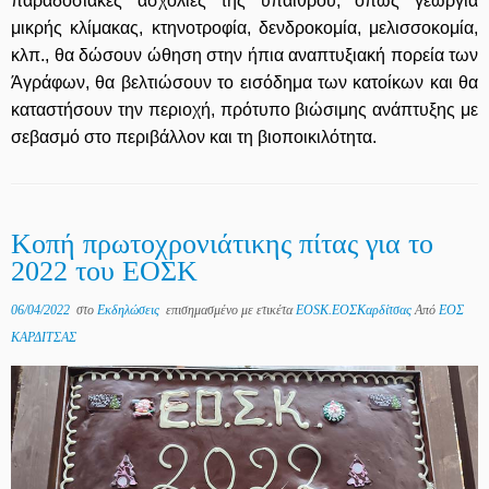
παραδοσιακές ασχολίες της υπαίθρου, όπως γεωργία
μικρής κλίμακας, κτηνοτροφία, δενδροκομία, μελισσοκομία,
κλπ., θα δώσουν ώθηση στην ήπια αναπτυξιακή πορεία των
Άγράφων, θα βελτιώσουν το εισόδημα των κατοίκων και θα
καταστήσουν την περιοχή, πρότυπο βιώσιμης ανάπτυξης με
σεβασμό στο περιβάλλον και τη βιοποικιλότητα.
Κοπή πρωτοχρονιάτικης πίτας για το
2022 του ΕΟΣΚ
06/04/2022
στο
Εκδηλώσεις
επισημασμένο με ετικέτα
EOSK.ΕΟΣΚαρδίτσας
Από
ΕΟΣ
ΚΑΡΔΙΤΣΑΣ