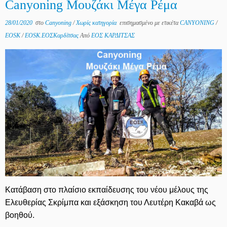
Canyoning Μουζάκι Μέγα Ρέμα
28/01/2020
στο
Canyoning
/
Χωρίς κατηγορία
επισημασμένο με ετικέτα
CANYONING
/
EOSK
/
EOSK.ΕΟΣΚαρδίτσας
Από
ΕΟΣ ΚΑΡΔΙΤΣΑΣ
Κατάβαση στο πλαίσιο εκπαίδευσης του νέου μέλους της
Ελευθερίας Σκρίμπα και εξάσκηση του Λευτέρη Κακαβά ως
βοηθού.