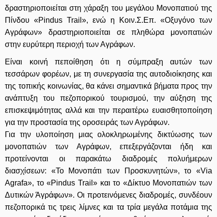
δραστηριοποιείται στη χάραξη του μεγάλου Μονοπατιού της
Πίνδου «Pindus Trail», ενώ η Κοιν.Σ.Επ. «
Οξυγόνο των
Αγράφων
» δραστηριοποιείται σε πληθώρα μονοπατιών
στην ευρύτερη περιοχή των Αγράφων.
Είναι κοινή πεποίθηση ότι η σύμπραξη αυτών των
τεσσάρων φορέων, με τη συνεργασία της αυτοδιοίκησης και
της τοπικής κοινωνίας, θα κάνει σημαντικά βήματα προς την
ανάπτυξη του πεζοπορικού τουρισμού, την αύξηση της
επισκεψιμότητας αλλά και την περαιτέρω ευαισθητοποίηση
για την προστασία της οροσειράς των Αγράφων.
Για την υλοποίηση μιας ολοκληρωμένης δικτύωσης των
μονοπατιών των Αγράφων, επεξεργάζονται ήδη και
προτείνονται οι παρακάτω διαδρομές πολυήμερων
διασχίσεων: «Το Μονοπάτι των Προσκυνητών», το «Via
Agrafa», το «Pindus Trail» και το «Δίκτυο Μονοπατιών των
Δυτικών Άγράφων». Οι προτεινόμενες διαδρομές, συνδέουν
πεζοπορικά τις τρεις λίμνες και τα τρία μεγάλα ποτάμια της