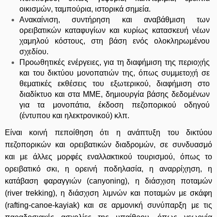
οικισμών, ταμπούρια, ιστορικά σημεία.
Ανακαίνιση, συντήρηση και αναβάθμιση των
ορειβατικών καταφυγίων και κυρίως κατασκευή νέων
χαμηλού κόστους, στη βάση ενός ολοκληρωμένου
σχεδίου.
Προωθητικές ενέργειες, για τη διαφήμιση της περιοχής
και του δικτύου μονοπατιών της, όπως συμμετοχή σε
θεματικές εκθέσεις του εξωτερικού, διαφήμιση στο
διαδίκτυο και στα ΜΜΕ, δημιουργία βάσης δεδομένων
για τα μονοπάτια, έκδοση πεζοπορικού οδηγού
(έντυπου και ηλεκτρονικού) κλπ.
Είναι κοινή πεποίθηση ότι η ανάπτυξη του δικτύου
πεζοπορικών και ορειβατικών διαδρομών, σε συνδυασμό
και με άλλες μορφές εναλλακτικού τουρισμού, όπως το
ορειβατικό σκι, η ορεινή ποδηλασία, η αναρρίχηση, η
κατάβαση φαραγγιών (canyoning), η διάσχιση ποταμών
(river trekking), η διάσχιση λιμνών και ποταμών με σκάφη
(rafting-canoe-kayiak) και σε αρμονική συνύπαρξη με τις