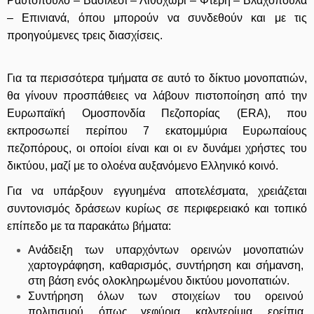
Ραυτόπουλο – Βασιλέσι – Λιθοχώρι – Φτέρη – Βλαχοπούλα
– Επινιανά, όπου μπορούν να συνδεθούν και με τις
προηγούμενες τρεις διασχίσεις.
Για τα περισσότερα τμήματα σε αυτό το δίκτυο μονοπατιών,
θα γίνουν προσπάθειες να λάβουν πιστοποίηση από την
Ευρωπαϊκή Ομοσπονδία Πεζοπορίας (ΕRA), που
εκπροσωπεί περίπου 7 εκατομμύρια Ευρωπαίους
πεζοπόρους, οι οποίοι είναι και οι εν δυνάμει χρήστες του
δικτύου, μαζί με το ολοένα αυξανόμενο Ελληνικό κοινό.
Για να υπάρξουν εγγυημένα αποτελέσματα, χρειάζεται
συντονισμός δράσεων κυρίως σε περιφερειακό και τοπικό
επίπεδο με τα παρακάτω βήματα:
Ανάδειξη των υπαρχόντων ορεινών μονοπατιών
χαρτογράφηση, καθαρισμός, συντήρηση και σήμανση,
στη βάση ενός ολοκληρωμένου δικτύου μονοπατιών.
Συντήρηση όλων των στοιχείων του ορεινού
πολιτισμού, όπως γεφύρια, καλντερίμια, ερείπια