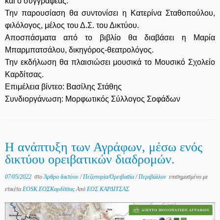
και ο συγγραφέας.
Την παρουσίαση θα συντονίσει η Κατερίνα Σταθοπούλου,
φιλόλογος, μέλος του Δ.Σ. του Δικτύου.
Αποσπάσματα από το βιβλίο θα διαβάσει η Μαρία
Μπαρμπατσάλου, δικηγόρος-θεατρολόγος.
Την εκδήλωση θα πλαισιώσει μουσικά το Μουσικό Σχολείο
Καρδίτσας.
Επιμέλεια βίντεο: Βασίλης Στάθης
Συνδιοργάνωση: Μορφωτικός Σύλλογος Σοφάδων
Η ανάπτυξη των Αγράφων, μέσω ενός
δικτύου ορειβατικών διαδρομών.
07/05/2022
στο
Άρθρα δικτύου
/
Πεζοπορία/Ορειβασία
/
Περιβάλλον
επισημασμένο με
ετικέτα
EOSK.ΕΟΣΚαρδίτσας
Από
ΕΟΣ ΚΑΡΔΙΤΣΑΣ