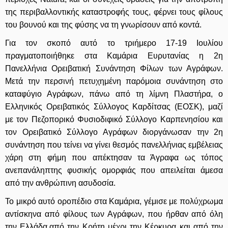
της περιβαλλοντικής καταστροφής τους, φέρνει τους φίλους
του βουνού και της φύσης να τη γνωρίσουν από κοντά.
Για τον σκοπό αυτό το τριήμερο 17-19 Ιουλίου
πραγματοποιήθηκε στα Καμάρια Ευρυτανίας η 2η
Πανελλήνια Ορειβατική Συνάντηση Φίλων των Αγράφων.
Μετά την περσινή πετυχημένη παρόμοια συνάντηση στο
καταφύγιο Αγράφων, πάνω από τη λίμνη Πλαστήρα, ο
Ελληνικός Ορειβατικός Σύλλογος Καρδίτσας (ΕΟΣΚ), μαζί
με τον Πεζοπορικό Φυσιοδιφικό Σύλλογο Καρπενησίου και
τον Ορειβατικό Σύλλογο Αγράφων διοργάνωσαν την 2η
συνάντηση που τείνει να γίνει θεσμός πανελλήνιας εμβέλειας
χάρη στη φήμη που απέκτησαν τα Άγραφα ως τόπος
ανεπανάληπτης φυσικής ομορφιάς που απειλείται άμεσα
από την ανθρώπινη ασυδοσία.
Το μικρό αυτό οροπέδιο στα Καμάρια, γέμισε με πολύχρωμα
αντίσκηνα από φίλους των Αγράφων, που ήρθαν από όλη
την Ελλάδα,από την Κρήτη μέχρι την Κέρκυρα και από την