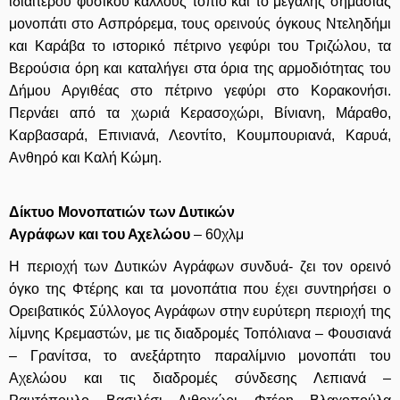
ιδιαίτερου φυσικού κάλλους τοπίο και το μεγάλης σημασίας
μονοπάτι στο Ασπρόρεμα, τους ορεινούς όγκους Ντεληδήμι
και Καράβα το ιστορικό πέτρινο γεφύρι του Τριζώλου, τα
Βερούσια όρη και καταλήγει στα όρια της αρμοδιότητας του
Δήμου Αργιθέας στο πέτρινο γεφύρι στο Κορακονήσι.
Περνάει από τα χωριά Κερασοχώρι, Βίνιανη, Μάραθο,
Καρβασαρά, Επινιανά, Λεοντίτο, Κουμπουριανά, Καρυά,
Ανθηρό και Καλή Κώμη.
Δίκτυο Μονοπατιών των Δυτικών
Αγράφων και του Αχελώου
– 60χλμ
Η περιοχή των Δυτικών Αγράφων συνδυά- ζει τον ορεινό
όγκο της Φτέρης και τα μονοπάτια που έχει συντηρήσει ο
Ορειβατικός Σύλλογος Αγράφων στην ευρύτερη περιοχή της
λίμνης Κρεμαστών, με τις διαδρομές Τοπόλιανα – Φουσιανά
– Γρανίτσα, το ανεξάρτητο παραλίμνιο μονοπάτι του
Αχελώου και τις διαδρομές σύνδεσης Λεπιανά –