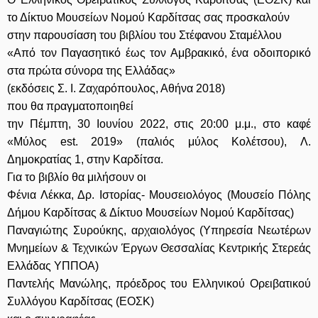
το Δίκτυο Μουσείων Νομού Καρδίτσας σας προσκαλούν
στην παρουσίαση του βιβλίου του Στέφανου Σταμέλλου
«Από τον Παγασητικό έως τον Αμβρακικό, ένα οδοιπορικό
στα πρώτα σύνορα της Ελλάδας»
(εκδόσεις Σ. Ι. Ζαχαρόπουλος, Αθήνα 2018)
που θα πραγματοποιηθεί
την Πέμπτη, 30 Ιουνίου 2022, στις 20:00 μ.μ., στο καφέ
«Μύλος est. 2019» (παλιός μύλος Κολέτσου), Λ.
Δημοκρατίας 1, στην Καρδίτσα.
Για το βιβλίο θα μιλήσουν οι
Φένια Λέκκα, Δρ. Ιστορίας- Μουσειολόγος (Μουσείο Πόλης
Δήμου Καρδίτσας & Δίκτυο Μουσείων Νομού Καρδίτσας)
Παναγιώτης Συρούκης, αρχαιολόγος (Υπηρεσία Νεωτέρων
Μνημείων & Τεχνικών Έργων Θεσσαλίας Κεντρικής Στερεάς
Ελλάδας ΥΠΠΟΑ)
Παντελής Μανώλης, πρόεδρος του Ελληνικού Ορειβατικού
Συλλόγου Καρδίτσας (ΕΟΣΚ)