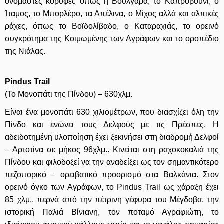
ονομαστές κορυφές όπως η Βουλγάρα, το Καπροβούνι, ο
Ίταμος, το Μπορλέρο, τα Απέλινα, ο Μίχος αλλά και αλπικές
ράχες, όπως το Βοϊδολίβαδο, ο Καταραχιάς, το ορεινό
συγκρότημα της Κοιμωμένης των Αγράφων και το οροπέδιο
της Νιάλας.
Pindus Trail
(Το Μονοπάτι της Πίνδου) – 630χλμ.
Είναι ένα μονοπάτι 630 χιλιομέτρων, που διασχίζει όλη την
Πίνδο και ενώνει τους Δελφούς με τις Πρέσπες. Η
αδειδοτημένη υλοποίηση έχει ξεκινήσει στη διαδρομή Δελφοί
– Αρτοτίνα σε μήκος 96χλμ.. Κινείται στη ραχοκοκαλιά της
Πίνδου και φιλοδοξεί να την αναδείξει ως τον σημαντικότερο
πεζοπορικό – ορειβατικό προορισμό στα Βαλκάνια. Στον
ορεινό όγκο των Αγράφων, το Pindus Trail ως χάραξη έχει
85 χλμ., περνά από την πέτρινη γέφυρα του Μέγδοβα, την
ιστορική Παλιά Βίνιανη, τον ποταμό Αγραφιώτη, το