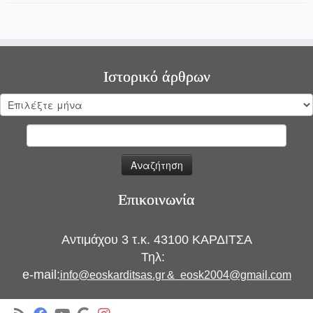
Ιστορικό άρθρων
Ιστορικό
άρθρων
Αναζήτηση
για:
Επικοινωνία
Αντιμάχου 3 τ.κ. 43100 ΚΑΡΔΙΤΣΑ
Τηλ:
e-mail:
info@eoskarditsas.gr
&
eosk2004@gmail.com