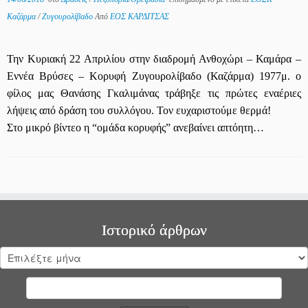
Καζάρμα
/
Ζυγουρολίβαδο
Από
ΕΟΣ ΚΑΡΔΙΤΣΑΣ
Την Κυριακή 22 Απριλίου στην διαδρομή Ανθοχώρι – Καμάρα –
Εννέα Βρύσες – Κορυφή Ζυγουρολίβαδο (Καζάρμα) 1977μ. ο
φίλος μας Θανάσης Γκαλιμάνας τράβηξε τις πρώτες εναέριες
λήψεις από δράση του συλλόγου. Τον ευχαριστούμε θερμά!
Στο μικρό βίντεο η “ομάδα κορυφής” ανεβαίνει απτόητη…
Ιστορικό άρθρων
Ιστορικό
άρθρων
Αναζήτηση
για: