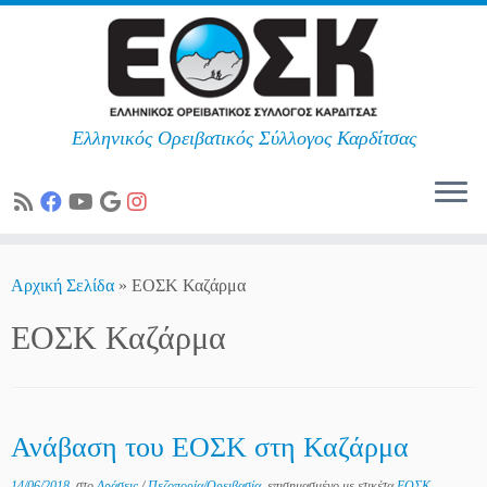
Ελληνικός Ορειβατικός Σύλλογος Καρδίτσας
Skip
to
Αρχική Σελίδα
»
ΕΟΣΚ Καζάρμα
content
ΕΟΣΚ Καζάρμα
Ανάβαση του ΕΟΣΚ στη Καζάρμα
14/06/2018
στο
Δράσεις
/
Πεζοπορία/Ορειβασία
επισημασμένο με ετικέτα
ΕΟΣΚ