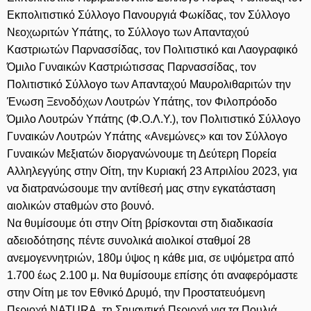
Εκπολιτιστικό Σύλλογο Πανουργιά Φωκίδας, τον Σύλλογο
Νεοχωριτών Υπάτης, το Σύλλογο των Απανταχού
Καστριωτών Παρνασσίδας, τον Πολιτιστικό και Λαογραφικό
Όμιλο Γυναικών Καστριώτισσας Παρνασσίδας, τον
Πολιτιστικό Σύλλογο των Απανταχού Μαυρολιθαριτών την
Ένωση Ξενοδόχων Λουτρών Υπάτης, τον Φιλοπρόοδο
Όμιλο Λουτρών Υπάτης (Φ.Ο.Λ.Υ.), τον Πολιτιστικό Σύλλογο
Γυναικών Λουτρών Υπάτης «Ανεμώνες» και τον Σύλλογο
Γυναικών Μεξιατών διοργανώνουμε τη Δεύτερη Πορεία
Αλληλεγγύης στην Οίτη, την Κυριακή 23 Απριλίου 2023, για
να διατρανώσουμε την αντίθεσή μας στην εγκατάσταση
αιολικών σταθμών στο βουνό.
Να θυμίσουμε ότι στην Οίτη βρίσκονται στη διαδικασία
αδειοδότησης πέντε συνολικά αιολικοί σταθμοί 28
ανεμογεννητριών, 180μ ύψος η κάθε μια, σε υψόμετρα από
1.700 έως 2.100 μ. Να θυμίσουμε επίσης ότι αναφερόμαστε
στην Οίτη με τον Εθνικό Δρυμό, την Προστατευόμενη
Περιοχή NATURA, τη Σημαντική Περιοχή για τα Πουλιά,