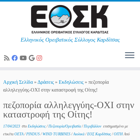
Ελληνικός Ορειβατικός Σύλλογος Καρδίτσας
Skip
to
Αρχική Σελίδα
»
Δράσεις
»
Εκδηλώσεις
»
πεζοπορία
content
αλληλεγγύης-ΟΧΙ στην καταστροφή της Οίτης!
πεζοπορία αλληλεγγύης-ΟΧΙ στην
καταστροφή της Οίτης!
17/04/2023
στο
Εκδηλώσεις
/
Πεζοπορία/Ορειβασία
/
Περιβάλλον
επισημασμένο με
ετικέτα
OETA
/
PINDUS
/
WIND TURBINES
/
Αιολικά
/
ΕΟΣ Καρδίτσας
/
ΟΙΤΗ
Από