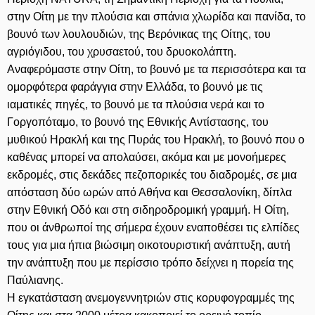
στην Οίτη με την πλούσια και σπάνια χλωρίδα και πανίδα, το
βουνό των λουλουδιών, της Βερόνικας της Οίτης, του
αγριόγιδου, του χρυσαετού, του δρυοκολάπτη.
Αναφερόμαστε στην Οίτη, το βουνό με τα περισσότερα και τα
ομορφότερα φαράγγια στην Ελλάδα, το βουνό με τις
ιαματικές πηγές, το βουνό με τα πλούσια νερά και το
Γοργοπόταμο, το βουνό της Εθνικής Αντίστασης, του
μυθικού Ηρακλή και της Πυράς του Ηρακλή, το βουνό που ο
καθένας μπορεί να απολαύσει, ακόμα και με μονοήμερες
εκδρομές, στις δεκάδες πεζοπορικές του διαδρομές, σε μια
απόσταση δύο ωρών από Αθήνα και Θεσσαλονίκη, δίπλα
στην Εθνική Οδό και στη σιδηροδρομική γραμμή. Η Οίτη,
που οι άνθρωποί της σήμερα έχουν εναποθέσει τις ελπίδες
τους για μια ήπια βιώσιμη οικοτουριστική ανάπτυξη, αυτή
την ανάπτυξη που με περίσσιο τρόπο δείχνει η πορεία της
Παύλιανης.
Η εγκατάσταση ανεμογεννητριών στις κορυφογραμμές της