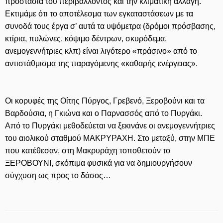
προστασία του περιβάλλοντος και την κλιματική αλλαγή.
Εκτιμάμε ότι το αποτέλεσμα των εγκαταστάσεων με τα
συνοδά τους έργα σ’ αυτά τα υψόμετρα (δρόμοι πρόσβασης,
κτίρια, πυλώνες, κόψιμο δέντρων, σκυρόδεμα,
ανεμογεννήτριες κλπ) είναι λιγότερο «πράσινο» από το
αντιστάθμισμα της παραγόμενης «καθαρής ενέργειας».
Οι κορυφές της Οίτης Πύργος, Γρεβενό, Ξεροβούνι και τα
Βαρδούσια, η Γκιώνα και ο Παρνασσός από το Πυργάκι.
Από το Πυργάκι μεθοδεύεται να ξεκινάνε οι ανεμογεννήτριες
του αιολικού σταθμού ΜΑΚΡΥΡΑΧΗ. Στο μεταξύ, στην ΜΠΕ
που κατέθεσαν, στη Μακρυράχη τοποθετούν το
ΞΕΡΟΒΟΥΝΙ, σκόπιμα φυσικά για να δημιουργήσουν
σύγχυση ως προς το δάσος…