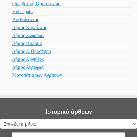
Ορειβατική Ομοσπονδία
Hellaspath
Ανεβαίνοντας
Δήμος Καρδίτσας
Δήμος Σοφαδων
Δήμος Παλαμά
Δήμος Λ.Πλαστήρα
Δήμος Αργιθέας
Δήμος Αγράφων
Μονοπάτια των Αγραφων
Ιστορικό άρθρων
Ιστορικό
άρθρων
Αναζήτηση