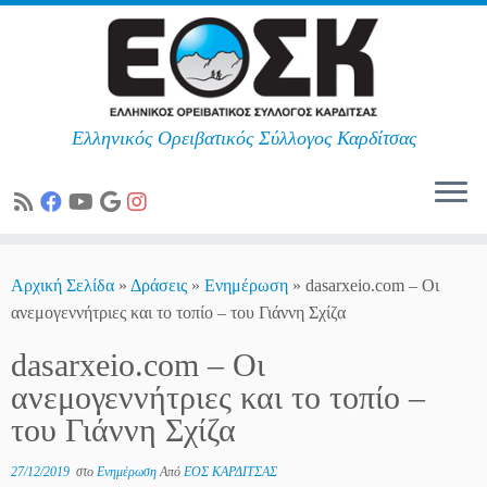
Ελληνικός Ορειβατικός Σύλλογος Καρδίτσας
Skip
to
Αρχική Σελίδα
»
Δράσεις
»
Ενημέρωση
»
dasarxeio.com – Οι
content
ανεμογεννήτριες και το τοπίο – του Γιάννη Σχίζα
dasarxeio.com – Οι
ανεμογεννήτριες και το τοπίο –
του Γιάννη Σχίζα
27/12/2019
στο
Ενημέρωση
Από
ΕΟΣ ΚΑΡΔΙΤΣΑΣ