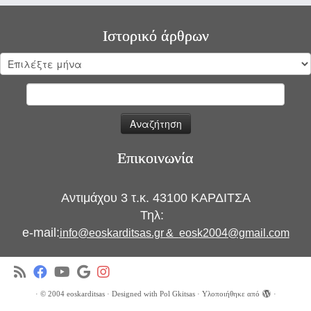
Ιστορικό άρθρων
Ιστορικό
άρθρων
Αναζήτηση
για:
Επικοινωνία
Αντιμάχου 3 τ.κ. 43100 ΚΑΡΔΙΤΣΑ
Τηλ:
e-mail:
info@eoskarditsas.gr
&
eosk2004@gmail.com
·
© 2004
eoskarditsas
·
Designed with
Pol Gkitsas
·
Υλοποιήθηκε από
·