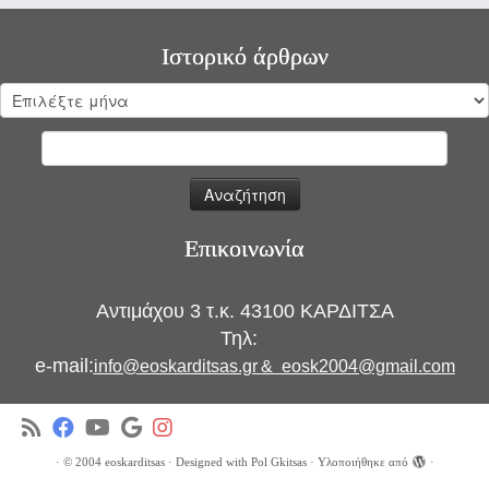
Ιστορικό άρθρων
Ιστορικό
άρθρων
Αναζήτηση
για:
Επικοινωνία
Αντιμάχου 3 τ.κ. 43100 ΚΑΡΔΙΤΣΑ
Τηλ:
e-mail:
info@eoskarditsas.gr
&
eosk2004@gmail.com
·
© 2004
eoskarditsas
·
Designed with
Pol Gkitsas
·
Υλοποιήθηκε από
·