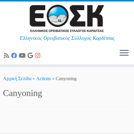
Ελληνικός Ορειβατικός Σύλλογος Καρδίτσας
Skip
to
Αρχική Σελίδα
»
Actions
»
Canyoning
content
Canyoning