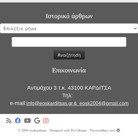
Ιστορικό άρθρων
Ιστορικό
άρθρων
Αναζήτηση
για:
Επικοινωνία
Αντιμάχου 3 τ.κ. 43100 ΚΑΡΔΙΤΣΑ
Τηλ:
e-mail:
info@eoskarditsas.gr
&
eosk2004@gmail.com
·
© 2004
eoskarditsas
·
Designed with
Pol Gkitsas
·
Υλοποιήθηκε από
·