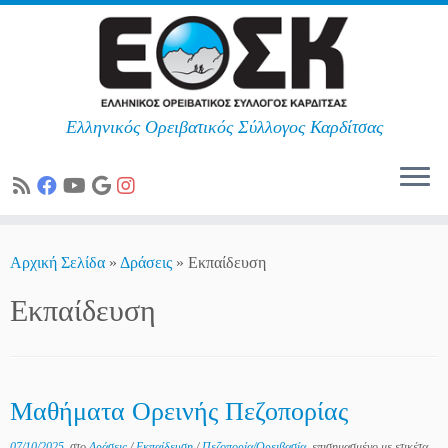
Ελληνικός Ορειβατικός Σύλλογος Καρδίτσας
Skip
to
Αρχική Σελίδα
»
Δράσεις
»
Εκπαίδευση
content
Εκπαίδευση
Μαθήματα Ορεινής Πεζοπορίας
07/10/2025
στο
Δράσεις
/
Εκπαίδευση
/
Πεζοπορία/Ορειβασία
επισημασμένο με ετικέτα