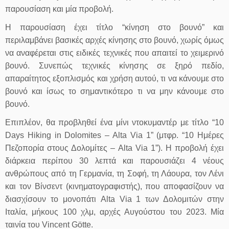
παρουσίαση και μία προβολή.
Η παρουσίαση έχει τίτλο “κίνηση στο βουνό” και
περιλαμβάνει βασικές αρχές κίνησης στο βουνό, χωρίς όμως
να αναφέρεται στις ειδικές τεχνικές που απαιτεί το χειμερινό
βουνό. Συνεπώς τεχνικές κίνησης σε ξηρό πεδίο,
απαραίτητος εξοπλισμός και χρήση αυτού, τι να κάνουμε στο
βουνό και ίσως το σημαντικότερο τι να μην κάνουμε στο
βουνό.
Επιπλέον, θα προβληθεί ένα μίνι ντοκυμαντέρ με τίτλο “10
Days Hiking in Dolomites – Alta Via 1” (μτφρ. “10 Ημέρες
Πεζοπορία στους Δολομίτες – Alta Via 1”). Η προβολή έχει
διάρκεια περίπου 30 λεπτά και παρουσιάζει 4 νέους
ανθρώπους από τη Γερμανία, τη Σοφή, τη Λάουρα, τον Λένι
και τον Βίνσεντ (κινηματογραφιστής), που αποφασίζουν να
διασχίσουν το μονοπάτι Alta Via 1 των Δολομιτών στην
Ιταλία, μήκους 100 χλμ, αρχές Αυγούστου του 2023. Μία
ταινία του Vincent Götte.