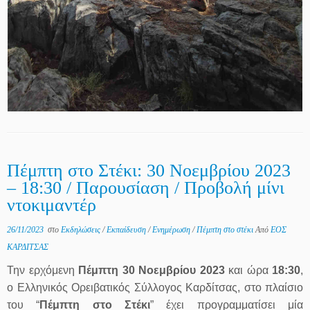
Πέμπτη στο Στέκι: 30 Νοεμβρίου 2023
– 18:30 / Παρουσίαση / Προβολή μίνι
ντοκιμαντέρ
26/11/2023
στο
Εκδηλώσεις
/
Εκπαίδευση
/
Ενημέρωση
/
Πέμπτη στο στέκι
Από
ΕΟΣ
ΚΑΡΔΙΤΣΑΣ
Την ερχόμενη
Πέμπτη 30 Νοεμβρίου 2023
και ώρα
18:30
,
ο Ελληνικός Ορειβατικός Σύλλογος Καρδίτσας, στο πλαίσιο
του “
Πέμπτη στο Στέκι
” έχει προγραμματίσει μία