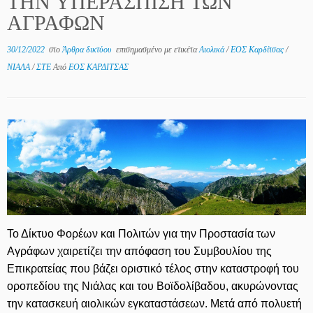
ΤΗΝ ΥΠΕΡΑΣΠΙΣΗ ΤΩΝ
ΑΓΡΑΦΩΝ
30/12/2022
στο
Άρθρα δικτύου
επισημασμένο με ετικέτα
Αιολικά
/
ΕΟΣ Καρδίτσας
/
ΝΙΑΛΑ
/
ΣΤΕ
Από
ΕΟΣ ΚΑΡΔΙΤΣΑΣ
Το Δίκτυο Φορέων και Πολιτών για την Προστασία των
Αγράφων χαιρετίζει την απόφαση του Συμβουλίου της
Επικρατείας που βάζει οριστικό τέλος στην καταστροφή του
οροπεδίου της Νιάλας και του Βοϊδολίβαδου, ακυρώνοντας
την κατασκευή αιολικών εγκαταστάσεων. Μετά από πολυετή