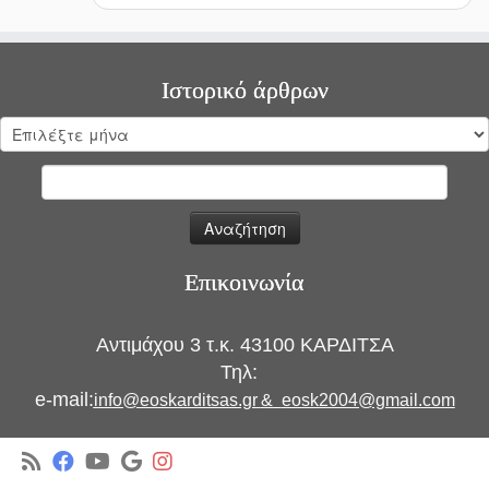
Ιστορικό άρθρων
Ιστορικό
άρθρων
Αναζήτηση
για:
Επικοινωνία
Αντιμάχου 3 τ.κ. 43100 ΚΑΡΔΙΤΣΑ
Τηλ:
e-mail:
info@eoskarditsas.gr
&
eosk2004@gmail.com