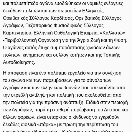
και πολυεπίπεδο αγώνα ευοδώθηκαν οι νομικές ενέργειες
δεκάδων πολιτών και των σωματείων Ελληνικός
Ορειβατικός Σύλλογος Καρδίτσας, Ορειβατικός Σύλλογος
Αγράφων, Πεζοπορικός Φυσιοδιφικός Σύλλογος
Καρπενησίου, Ελληνική Ορθολογική Εταιρεία, «Καλλιστώ»
-Περιβαλλοντική Οργάνωση για την Άγρια Ζωή και τη Φύση.
Ο αγώνας αυτός έτυχε συμπαράστασης χιλιάδων άλλων
πολιτών, κινημάτων και συλλογικοτήτων και της Τοπικής
Αυτοδιοίκησης.
Η απόφαση είναι ένα πολύτιμο εργαλείο για την συνέχιση
του αγώνα και των παρεμβάσεων για το σύνολο των
Αγράφων και των ελληνικών βουνών που απειλούνται από
την στρεβλή αντίληψη και πολιτική που ακολουθείται από
την πολιτεία για την πράσινη ανάπτυξη. Ειδικά στην περιοχή
των Αγράφων, παρά τη σταθερή παρέμβαση του Δικτύου και
άλλων φορέων, είναι υπαρκτός ο κίνδυνος να εγκριθούν
δεκάδες αιολικά «πάρκα» με πρώτη την περίπτωση του
ορεινού όγκου Βουτσικάκι – Καζάρμα που δεσπόζει πάνω