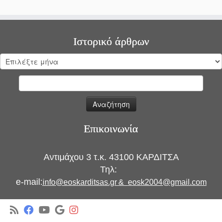
Ιστορικό άρθρων
Ιστορικό
άρθρων
Αναζήτηση
για:
Επικοινωνία
Αντιμάχου 3 τ.κ. 43100 ΚΑΡΔΙΤΣΑ
Τηλ:
e-mail:
info@eoskarditsas.gr
&
eosk2004@gmail.com