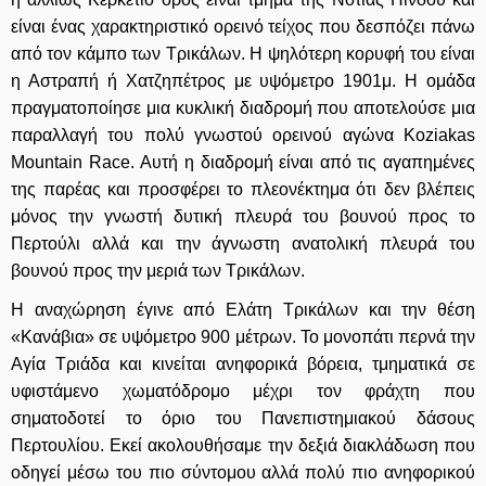
είναι ένας χαρακτηριστικό ορεινό τείχος που δεσπόζει πάνω
από τον κάμπο των Τρικάλων.
Η ψηλότερη κορυφή του είναι
η Αστραπή ή Χατζηπέτρος με υψόμετρο 1901μ. Η ομάδα
πραγματοποίησε μια κυκλική διαδρομή που αποτελούσε μια
παραλλαγή του πολύ γνωστού ορεινού αγώνα Koziakas
Mountain Race. Αυτή η διαδρομή είναι από τις αγαπημένες
της παρέας και προσφέρει το πλεονέκτημα ότι δεν βλέπεις
μόνος την γνωστή δυτική πλευρά του βουνού προς το
Περτούλι αλλά και την άγνωστη ανατολική πλευρά του
βουνού προς την μεριά των Τρικάλων.
Η αναχώρηση έγινε από Ελάτη Τρικάλων και την θέση
«Κανάβια» σε υψόμετρο 900 μέτρων. Το μονοπάτι περνά την
Αγία Τριάδα και κινείται ανηφορικά βόρεια, τμηματικά σε
υφιστάμενο χωματόδρομο μέχρι τον φράχτη που
σηματοδοτεί το όριο του Πανεπιστημιακού δάσους
Περτουλίου.
Εκεί ακολουθήσαμε την δεξιά διακλάδωση που
οδηγεί μέσω του πιο σύντομου αλλά πολύ πιο ανηφορικού