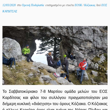
12/03/2020
στο
Ορεινή Ποδηλασία
επισημασμένο με ετικέτα
EOSK
/
Κόζιακας
Από
ΕΟΣ
ΚΑΡΔΙΤΣΑΣ
Το Σαββατοκύριακο 7-8 Μαρτίου ομάδα μελών του ΕΟΣ
Καρδίτσας και φίλοι του συλλόγου πραγματοποίησαν μια
διήμερη κυκλική «διάσχιση» του όρους Κόζιακα. Ο Κόζιακας
ή αλλιως Κερκέτιο όρος είναι τμήμα της Νότιας Πίνδου και