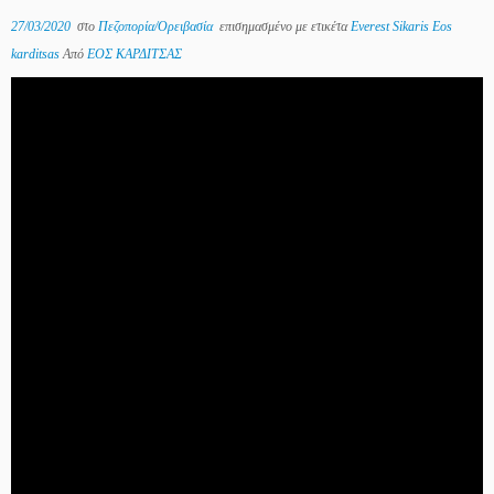
27/03/2020
στο
Πεζοπορία/Ορειβασία
επισημασμένο με ετικέτα
Everest Sikaris Eos
karditsas
Από
ΕΟΣ ΚΑΡΔΙΤΣΑΣ