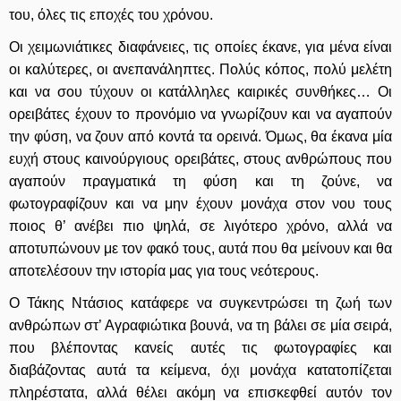
του, όλες τις εποχές του χρόνου.
Οι χειμωνιάτικες διαφάνειες, τις οποίες έκανε, για μένα είναι
οι καλύτερες, οι ανεπανάληπτες. Πολύς κόπος, πολύ μελέτη
και να σου τύχουν οι κατάλληλες καιρικές συνθήκες… Οι
ορειβάτες έχουν το προνόμιο να γνωρίζουν και να αγαπούν
την φύση, να ζουν από κοντά τα ορεινά. Όμως, θα έκανα μία
ευχή στους καινούργιους ορειβάτες, στους ανθρώπους που
αγαπούν πραγματικά τη φύση και τη ζούνε, να
φωτογραφίζουν και να μην έχουν μονάχα στον νου τους
ποιος θ’ ανέβει πιο ψηλά, σε λιγότερο χρόνο, αλλά να
αποτυπώνουν με τον φακό τους, αυτά που θα μείνουν και θα
αποτελέσουν την ιστορία μας για τους νεότερους.
Ο Τάκης Ντάσιος κατάφερε να συγκεντρώσει τη ζωή των
ανθρώπων στ’ Αγραφιώτικα βουνά, να τη βάλει σε μία σειρά,
που βλέποντας κανείς αυτές τις φωτογραφίες και
διαβάζοντας αυτά τα κείμενα, όχι μονάχα κατατοπίζεται
πληρέστατα, αλλά θέλει ακόμη να επισκεφθεί αυτόν τον