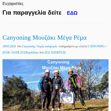
Ευχαριστίες
Για παραγγελία δείτε
ΕΔΩ
Canyoning Μουζάκι Μέγα Ρέμα
28/01/2020
στο
Canyoning
/
Χωρίς κατηγορία
επισημασμένο με ετικέτα
CANYONING
/
EOSK
/
EOSK.ΕΟΣΚαρδίτσας
Από
ΕΟΣ ΚΑΡΔΙΤΣΑΣ