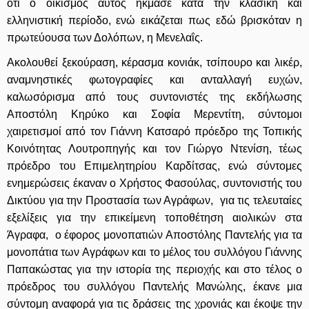
ότι ο οικισμός αυτός ήκμασε κατά την κλασική και
ελληνιστική περίοδο, ενώ εικάζεται πως εδώ βρισκόταν η
πρωτεύουσα των Δολόπων, η Μενελαΐς.
Ακολουθεί ξεκούραση, κέρασμα κονιάκ, τσίπουρο και λικέρ,
αναμνηστικές φωτογραφίες και ανταλλαγή ευχών,
καλωσόρισμα από τους συντονιστές της εκδήλωσης
Αποστόλη Κηρύκο και Σοφία Μερεντίτη, σύντομοι
χαιρετισμοί από τον Γιάννη Κατσαρό πρόεδρο της Τοπικής
Κοινότητας Λουτροπηγής και τον Γιώργο Ντενίση, τέως
πρόεδρο του Επιμελητηρίου Καρδίτσας, ενώ σύντομες
ενημερώσεις έκαναν ο Χρήστος Φασούλας, συντονιστής του
Δικτύου για την Προστασία των Αγράφων, για τις τελευταίες
εξελίξεις για την επικείμενη τοποθέτηση αιολικών στα
Άγραφα, ο έφορος μονοπατιών Αποστόλης Παντελής για τα
μονοπάτια των Αγράφων και το μέλος του συλλόγου Γιάννης
Παπακώστας για την ιστορία της περιοχής και στο τέλος ο
πρόεδρος του συλλόγου Παντελής Μανώλης, έκανε μια
σύντομη αναφορά για τις δράσεις της χρονιάς και έκοψε την