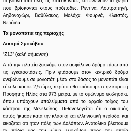
τα βουνά από όλες τις κατευθύνσεις και ενώνουν τα χωριά
που βρίσκονται στους πρόποδες, Ρεντίνα, Λουτροπηγή,
Αηδονοχώρι, Βαθύλακος, Μολόχα, Φουρνά, Κλειστός,
Νεράιδα.
Τα μονοπάτια της περιοχής
Λουτρά Σμοκόβου
“Ζ13” (καλή σήμανση)
Από την πλατεία ξεκινάμε στον ασφάλτινο δρόμο πίσω από
τις εγκαταστάσεις. Πριν φτάσουμε στον κεντρικό δρόμο
ανεβαίνουμε σε μονοπάτι μέσα στο δάσος το μονοπάτι είναι
εύκολο και σε 2,5 ώρες περίπου θα φτάσουμε στην κορυφή
Προφήτης Ηλίας στα 973 μέτρα, με το ομώνυμο εκκλησάκι,
όπου υπάρχουν υπολείμματα από το αρχαίο τοίχος του
κάστρου της Μενελαΐδος. Πιθανολογείται ότι ο οικισμός
αυτός ήκμασε κατά την κλασική και ελληνιστική περίοδο, και
εικάζεται ότι ήταν πόλη των Δολόπων. Ανατολικά βλέπουμε
τα πόδια μας την λίμνη Σμοκόβου προς την οποία