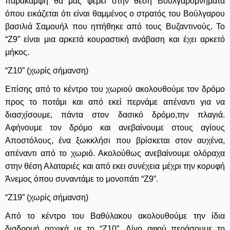
παράκαμψη θα μας φέρει στην θέση Βουλγαρομνήματα
όπου εικάζεται ότι είναι θαμμένος ο στρατός του Βούλγαρου
βασιλιά Σαμουήλ που ηττήθηκε από τους Βυζαντινούς. Το
“Ζ9” είναι μια αρκετά κουραστική ανάβαση και έχει αρκετό
μήκος.
“Ζ10” (χωρίς σήμανση)
Επίσης από το κέντρο του χωριού ακολουθούμε τον δρόμο
προς το ποτάμι και από εκεί περνάμε απέναντι για να
διασχίσουμε, πάντα στον δασικό δρόμο,την πλαγιά.
Αφήνουμε τον δρόμο και ανεβαίνουμε στους αγίους
Αποστόλους, ένα ξωκκλήσι που βρίσκεται στον αυχένα,
απέναντι από το χωριό. Ακολούθως ανεβαίνουμε ολόραχα
στην θέση Αλαταριές και από εκει συνέχεια μέχρι την κορυφή
Άνεμος όπου συναντάμε το μονοπάτι “Ζ9”.
“Ζ19” (χωρίς σήμανση)
Από το κέντρο του Βαθύλακου ακολουθούμε την ίδια
διαδρομή αρχικά με το “Ζ10”. Λίγο αφού περάσουμε το