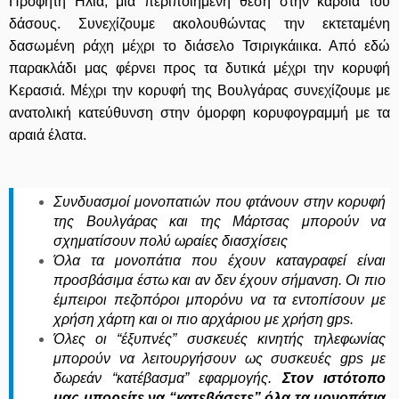
Προφήτη Ηλία, μια περιποιημένη θέση στην καρδιά του
δάσους. Συνεχίζουμε ακολουθώντας την εκτεταμένη
δασωμένη ράχη μέχρι το διάσελο Τσιριγκάιικα. Από εδώ
παρακλάδι μας φέρνει προς τα δυτικά μέχρι την κορυφή
Κερασιά. Μέχρι την κορυφή της Βουλγάρας συνεχίζουμε με
ανατολική κατεύθυνση στην όμορφη κορυφογραμμή με τα
αραιά έλατα.
Συνδυασμοί μονοπατιών που φτάνουν στην κορυφή
της Βουλγάρας και της Μάρτσας μπορούν να
σχηματίσουν πολύ ωραίες διασχίσεις
Όλα τα μονοπάτια που έχουν καταγραφεί είναι
προσβάσιμα έστω και αν δεν έχουν σήμανση. Οι πιο
έμπειροι πεζοπόροι μπορόνυ να τα εντοπίσουν με
χρήση χάρτη και οι πιο αρχάριου με χρήση gps.
Όλες οι “έξυπνές” συσκευές κινητής τηλεφωνίας
μπορούν να λειτουργήσουν ως συσκευές gps με
δωρεάν “κατέβασμα” εφαρμογής.
Στον ιστότοπο
μας μπορείτε να “κατεβάσετε” όλα τα μονοπάτια