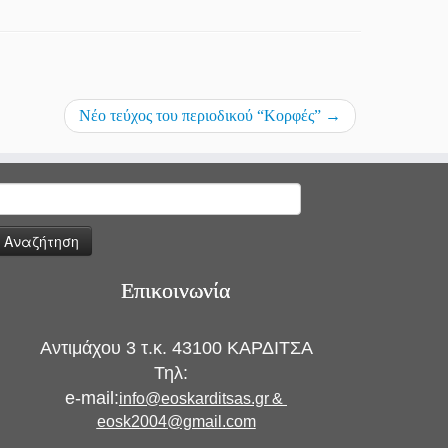
Νέο τεύχος του περιοδικού “Κορφές”
→
ναζήτηση
ια:
Επικοινωνία
Αντιμάχου 3 τ.κ. 43100 ΚΑΡΔΙΤΣΑ
Τηλ:
e-mail:
info@eoskarditsas.gr
&
eosk2004@gmail.com