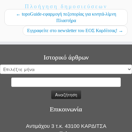
Πλοήγηση δημοσιεύσεων
←
topoGuide-εφαρμογή πεζοπορίας για κινητά-λίμνη
Πλαστήρα
Eγγραφείτε στο newsletter του ΕΟΣ Καρδίτσας!
→
Ιστορικό άρθρων
Ιστορικό
άρθρων
Αναζήτηση
για:
Επικοινωνία
Αντιμάχου 3 τ.κ. 43100 ΚΑΡΔΙΤΣΑ