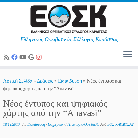
Ελληνικός Ορειβατικός Σύλλογος Καρδίτσας
Skip
to
Αρχική Σελίδα
»
Δράσεις
»
Εκπαίδευση
»
Νέος έντυπος και
content
ψηφιακός χάρτης από την “Anavasi”
Νέος έντυπος και ψηφιακός
χάρτης από την “Anavasi”
18/12/2019
στο
Εκπαίδευση
/
Ενημέρωση
/
Πεζοπορία/Ορειβασία
Από
ΕΟΣ ΚΑΡΔΙΤΣΑΣ